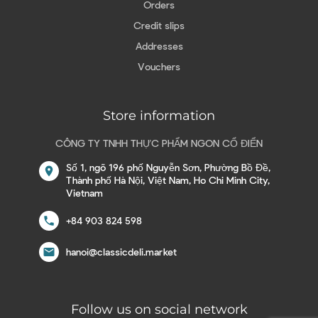
Orders
Credit slips
Addresses
Vouchers
Store information
CÔNG TY TNHH THỰC PHẨM NGON CỔ ĐIỂN
Số 1, ngõ 196 phố Nguyễn Sơn, Phường Bồ Đề,
location_on
Thành phố Hà Nội, Việt Nam, Ho Chi Minh City,
Vietnam
call
+84 903 824 598
email
hanoi@classicdeli.market
Follow us on social network