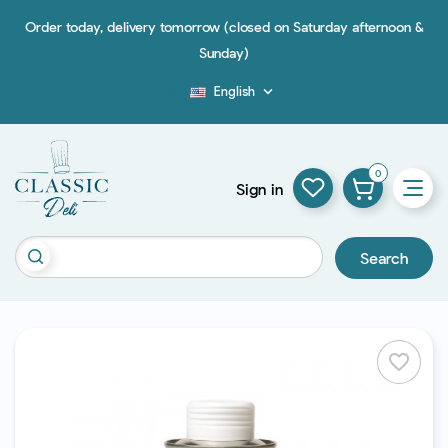
Order today, delivery tomorrow (closed on Saturday afternoon &
Sunday)
English

Blog
0
Sign in
Search
favorite_border