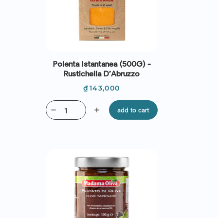
Polenta Istantanea (500G) -
Rustichella D’Abruzzo
Price
₫143,000
remove
add
add to cart