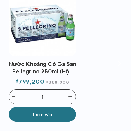
Nước Khoáng Có Ga San
Pellegrino 250ml (Hộp
24 Chai)
Giá
Giá
₫799,200
₫888,000
thường
remove
add
thêm vào