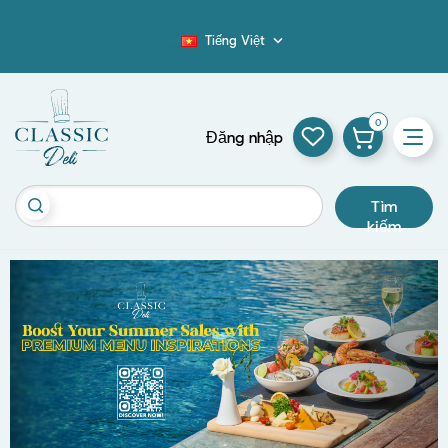
Tiếng Việt

Blog
0
Đăng nhập
Tìm
kiếm