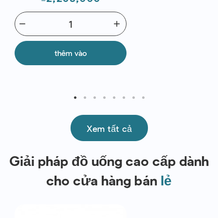
(~1.2kg)
remove
add
thêm vào
Xem tất cả
Giải pháp đồ uống cao cấp dành
cho cửa hàng bán
lẻ