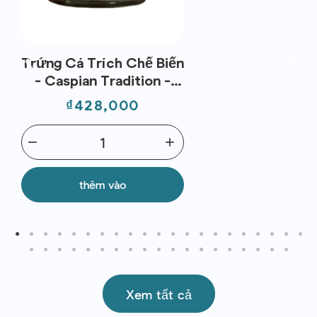
Trứng Cá Trích Chế Biến
- Caspian Tradition -
Harus 100g
Giá
₫428,000
remove
add
thêm vào
Xem tất cả