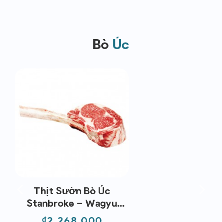
Bò
Úc
Thịt Sườn Bò Úc
Stanbroke – Wagyu
Tomahawk MB4/5
Giá
₫2,268,000