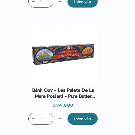
remove
add
thêm vào
Bánh Quy - Les Palets De La
Mère Poulard - Pure Butter
French Shortbreads 125g
Giá
₫74,000
remove
add
thêm vào