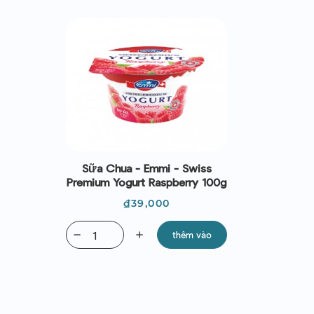
Sữa Chua - Emmi - Swiss
Premium Yogurt Raspberry 100g
Giá
₫39,000
remove
add
thêm vào