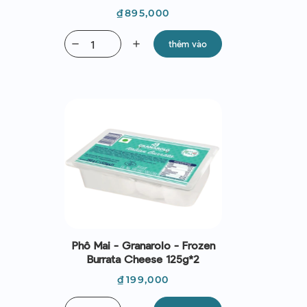
Giá
₫895,000
remove
add
thêm vào
Phô Mai - Granarolo - Frozen
Burrata Cheese 125g*2
Giá
₫199,000