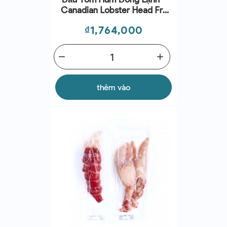
Canadian Lobster Head Frz
(5Kg) - Cinq Degrés Ouest
Giá
₫1,764,000
remove
add
thêm vào