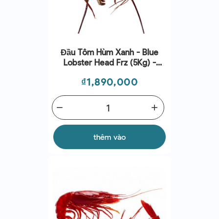
Đầu Tôm Hùm Xanh - Blue
Lobster Head Frz (5Kg) -
Cinq Degrés Ouest
Giá
₫1,890,000
remove
add
thêm vào