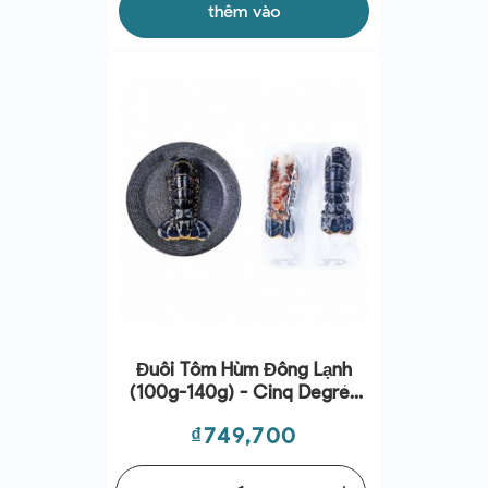
thêm vào
Đuôi Tôm Hùm Đông Lạnh
(100g-140g) - Cinq Degrés
Ouest
Giá
₫749,700