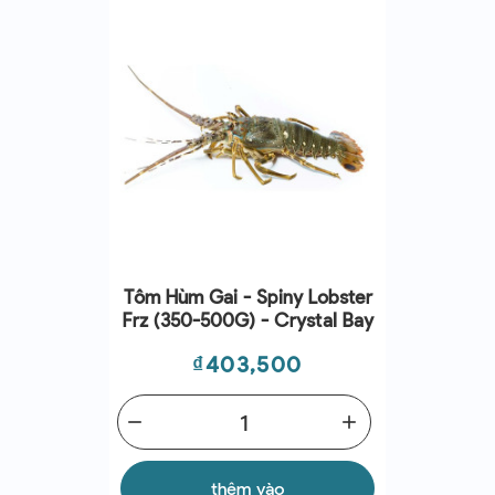
Tôm Hùm Gai - Spiny Lobster
Frz (350-500G) - Crystal Bay
Giá
₫403,500
remove
add
thêm vào