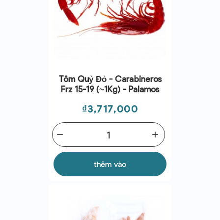
Tôm Quỷ Đỏ - Carabineros
Frz 15-19 (~1Kg) - Palamos
Giá
₫3,717,000
remove
add
thêm vào