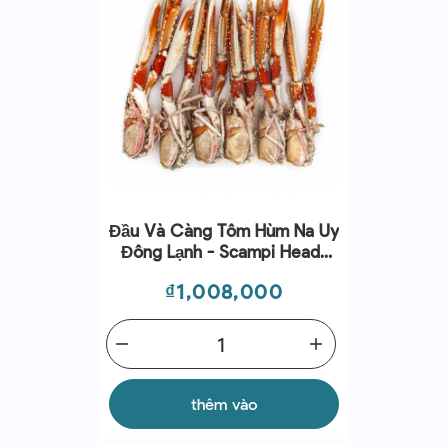
Đầu Và Càng Tôm Hùm Na Uy
Đông Lạnh - Scampi Heads
And Claws Raw Frozen 2-
Giá
₫1,008,000
5kg/ctn
remove
add
thêm vào