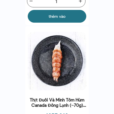
remove
add
thêm vào
Thịt Đuôi Và Mình Tôm Hùm
Canada Đông Lạnh (~70g)
(~1kg) - Cinq Degrés Ouest