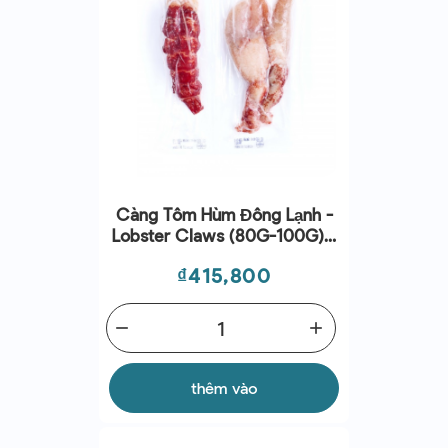
Càng Tôm Hùm Đông Lạnh -
Lobster Claws (80G-100G) -
CINQ DEGRÉS OUEST
Giá
₫415,800
remove
add
thêm vào