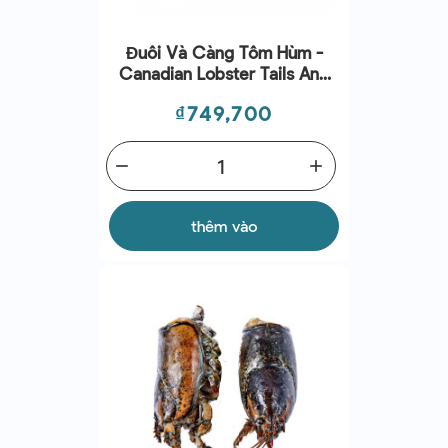
Đuôi Và Càng Tôm Hùm -
Canadian Lobster Tails And
Claws Shell Off (150G-170G)
Giá
₫749,700
- Cinq Degrés Ouest
remove
add
thêm vào