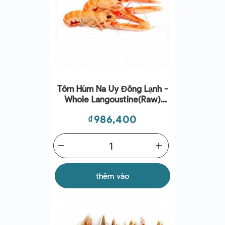
Tôm Hùm Na Uy Đông Lạnh -
Whole Langoustine(raw)
0,8kg
Giá
₫986,400
remove
add
thêm vào