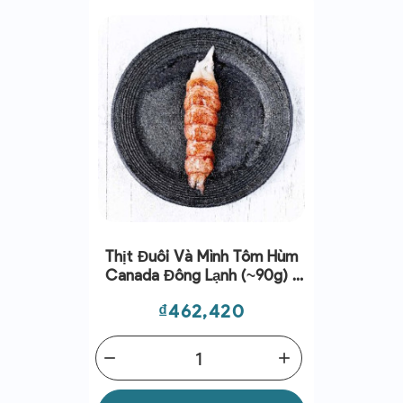
Thịt Đuôi Và Mình Tôm Hùm
Canada Đông Lạnh (~90g) -
Cinq Degrés Ouest
Giá
₫462,420
remove
add