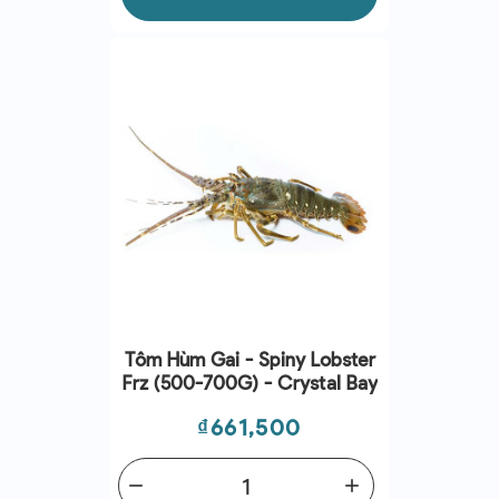
Tôm Hùm Gai - Spiny Lobster
Frz (500-700G) - Crystal Bay
Giá
₫661,500
remove
add