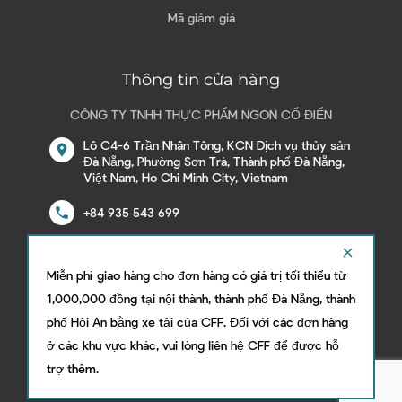
Mã giảm giá
Thông tin cửa hàng
CÔNG TY TNHH THỰC PHẨM NGON CỔ ĐIỂN
Lô C4-6 Trần Nhân Tông, KCN Dịch vụ thủy sản
location_on
Đà Nẵng, Phường Sơn Trà, Thành phố Đà Nẵng,
Việt Nam, Ho Chi Minh City, Vietnam
call
+84 935 543 699
email
danang@classicdeli.market
clear
Miễn phí giao hàng cho đơn hàng có giá trị tối thiểu từ
1,000,000 đồng tại nội thành, thành phố Đà Nẵng, thành
phố Hội An bằng xe tải của CFF. Đối với các đơn hàng
Theo dõi các kênh truyền thông của
ở các khu vực khác, vui lòng liên hệ CFF để được hỗ
chúng tôi
trợ thêm.