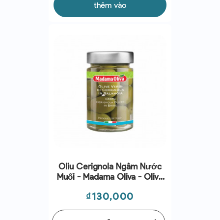
thêm vào
Oliu Cerignola Ngâm Nước
Muối - Madama Oliva - Olive
Verdi Di Cerignola In
Giá
₫130,000
Salamoia 190-300g