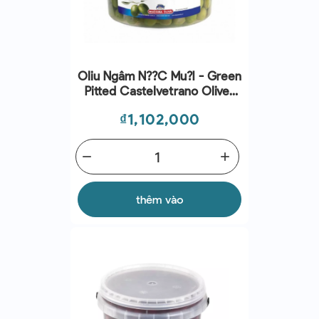
Oliu Ngâm N??c Mu?i - Green
Pitted Castelvetrano Olives
(1.8Kg - 3.1Kg) - Madama
Giá
₫1,102,000
Oliva
remove
add
thêm vào