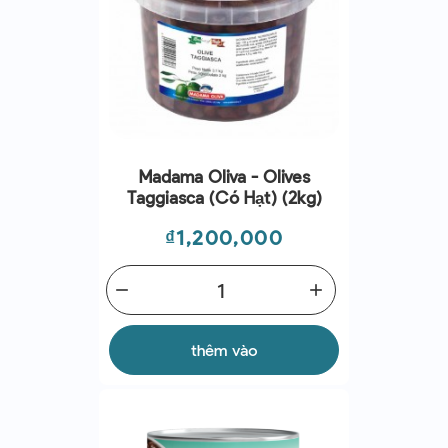
Madama Oliva - Olives
Taggiasca (có Hạt) (2kg)
Giá
₫1,200,000
remove
add
thêm vào