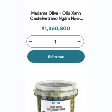
Madama Oliva - Oliu Xanh
Castelvetrano Ngâm Nước
Muối (có Hạt) (2kg)
Giá
₫1,360,800
remove
add
thêm vào