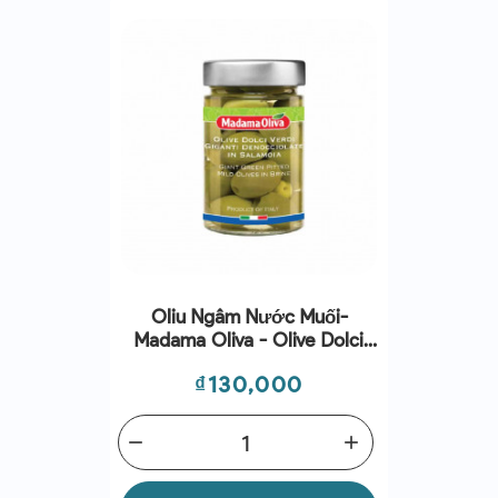
Oliu Ngâm Nước Muối-
Madama Oliva - Olive Dolci
Verdi Giganti Denocciolate In
Giá
₫130,000
Salamoia 160-300g
remove
add