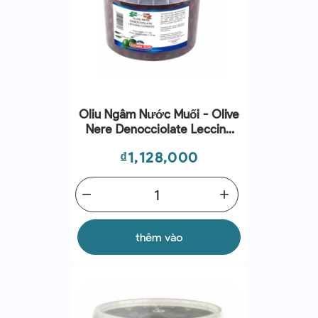
Oliu Ngâm Nước Muối - Olive
Nere Denocciolate Leccino
Condite 3,2kg
Giá
₫1,128,000
remove
add
thêm vào