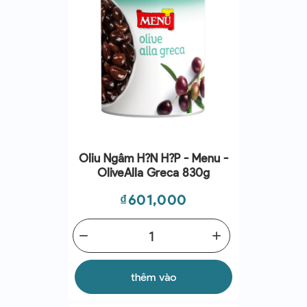
Oliu Ngâm H?n H?p - Menu -
OliveAlla Greca 830g
Giá
₫601,000
remove
add
thêm vào