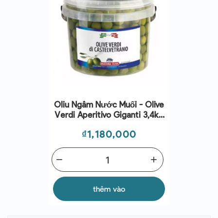
Oliu Ngâm Nước Muối - Olive
Verdi Aperitivo Giganti 3,4kg
| EXP 04/08/2026
Giá
₫1,180,000
remove
add
thêm vào