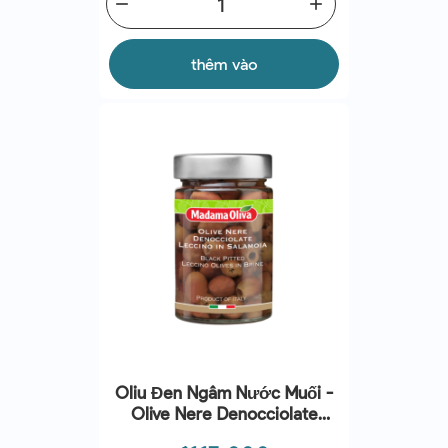
remove
add
thêm vào
Oliu Đen Ngâm Nước Muối -
Olive Nere Denocciolate
Leccino Condite In Salamoia