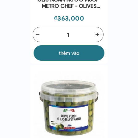
METRO CHEF - OLIVES
VARIETÀ BELLA DI
Giá
₫363,000
CERIGNOLA 1650G
remove
add
thêm vào