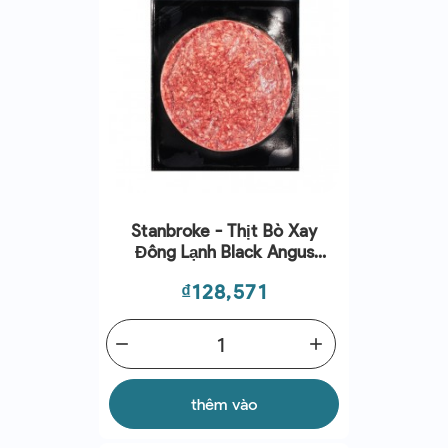
Stanbroke - Thịt Bò Xay
Đông Lạnh Black Angus
(150g)
Giá
₫128,571
remove
add
thêm vào