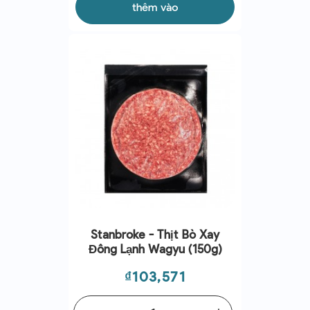
thêm vào
Stanbroke - Thịt Bò Xay
Đông Lạnh Wagyu (150g)
Giá
₫103,571