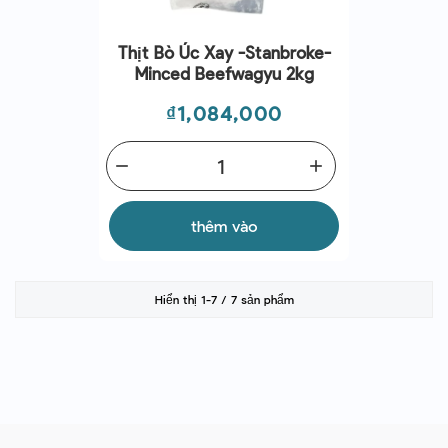
Thịt Bò Úc Xay -Stanbroke-
Minced Beefwagyu 2kg
Giá
₫1,084,000
remove
add
thêm vào
Hiển thị 1-7 / 7 sản phẩm