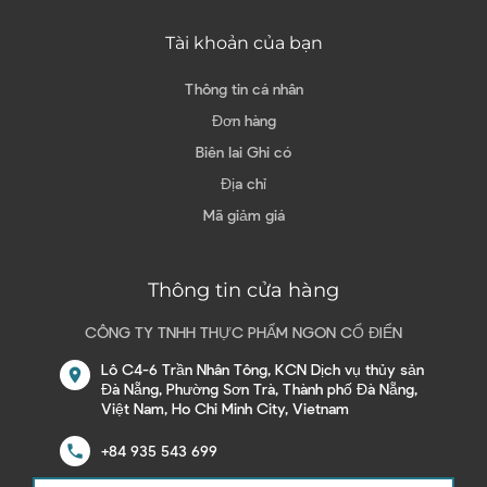
Tài khoản của bạn
Thông tin cá nhân
Đơn hàng
Biên lai Ghi có
Địa chỉ
Mã giảm giá
Thông tin cửa hàng
CÔNG TY TNHH THỰC PHẨM NGON CỔ ĐIỂN
Lô C4-6 Trần Nhân Tông, KCN Dịch vụ thủy sản
location_on
Đà Nẵng, Phường Sơn Trà, Thành phố Đà Nẵng,
Việt Nam, Ho Chi Minh City, Vietnam
call
+84 935 543 699