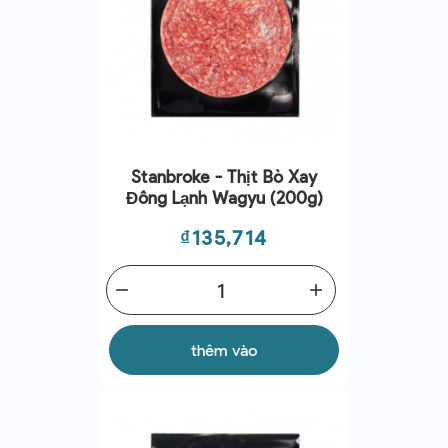
Stanbroke - Thịt Bò Xay
Đông Lạnh Wagyu (200g)
Giá
₫135,714
remove
add
thêm vào