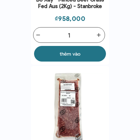
Fed Aus (2Kg) - Stanbroke
Giá
₫958,000
remove
add
thêm vào