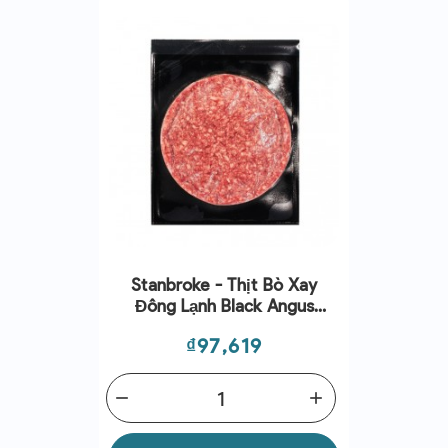
Stanbroke - Thịt Bò Xay
Đông Lạnh Black Angus
(150g)
Giá
₫97,619
remove
add