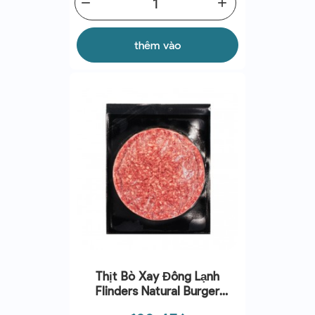
remove
add
thêm vào
Thịt Bò Xay Đông Lạnh
Flinders Natural Burger
Patty(150g)