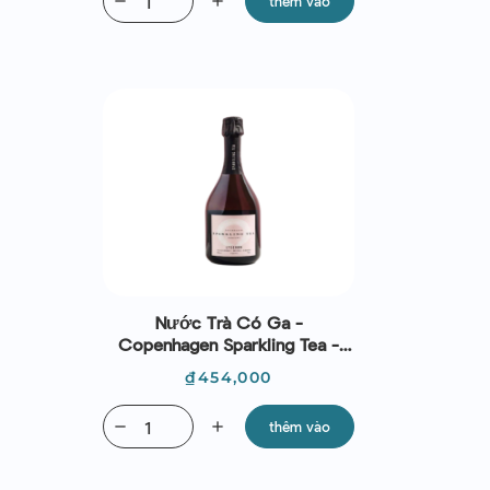
remove
add
thêm vào
Nước Trà Có Ga -
Copenhagen Sparkling Tea -
Lyserod (375 Ml)
Giá
₫454,000
remove
add
thêm vào