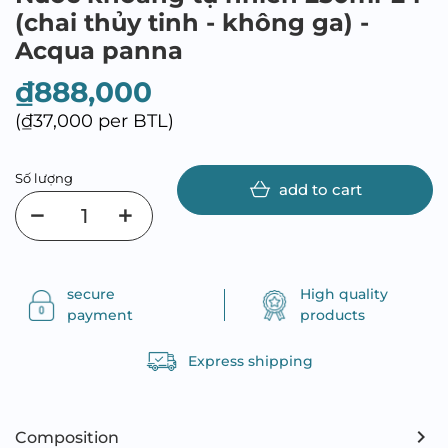
(chai thủy tinh - không ga) -
Acqua panna
₫888,000
(₫37,000 per BTL)
Số lượng
add to cart
secure
High quality
payment
products
Express shipping
Composition