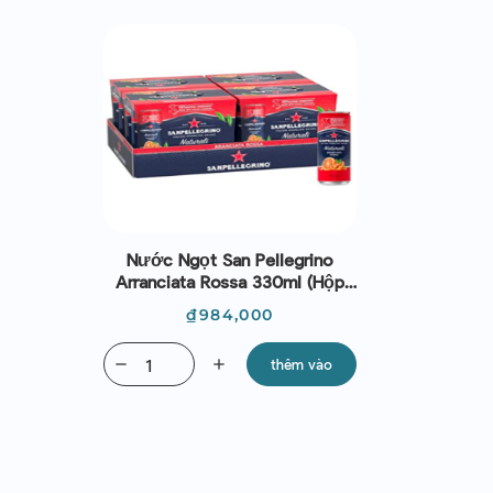
Nước Ngọt San Pellegrino
Arranciata Rossa 330ml (Hộp
24 Lon)
Giá
₫984,000
remove
add
thêm vào