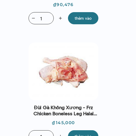
Giá
₫90,476
remove
add
thêm vào
Đùi Gà Không Xương - Frz
Chicken Boneless Leg Halal
(~1Kg) – Koyu
Giá
₫145,000