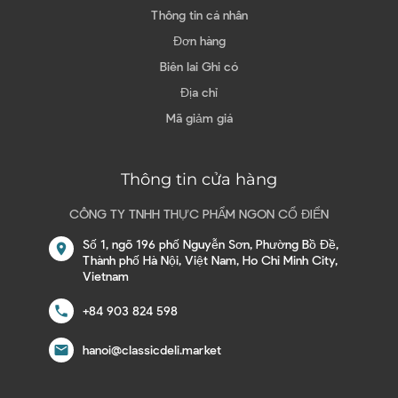
Thông tin cá nhân
Đơn hàng
Biên lai Ghi có
Địa chỉ
Mã giảm giá
Thông tin cửa hàng
CÔNG TY TNHH THỰC PHẨM NGON CỔ ĐIỂN
Số 1, ngõ 196 phố Nguyễn Sơn, Phường Bồ Đề,
location_on
Thành phố Hà Nội, Việt Nam, Ho Chi Minh City,
Vietnam
call
+84 903 824 598
email
hanoi@classicdeli.market