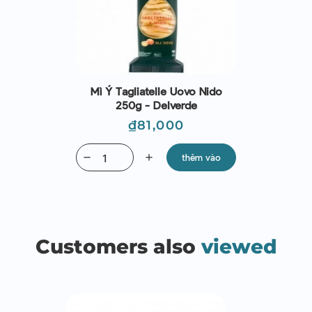
Mì Ý Tagliatelle Uovo Nido
250g - Delverde
Giá
₫81,000
remove
add
thêm vào
Customers also
viewed