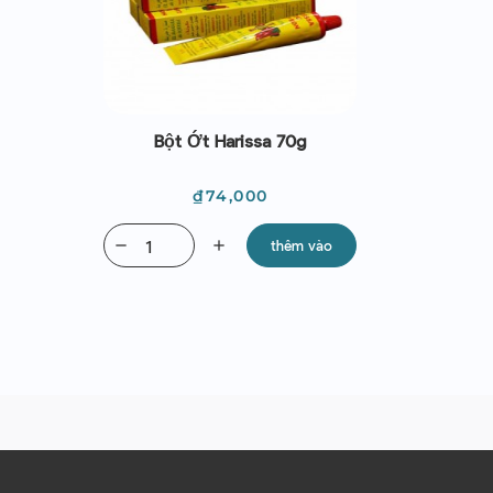
Bột Ớt Harissa 70g
Giá
₫74,000
remove
add
thêm vào