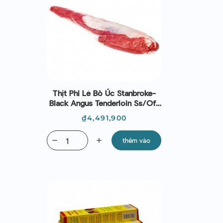
Thịt Phi Lê Bò Úc Stanbroke-
Black Angus Tenderloin Ss/off
(~2.3kg)
Giá
₫4,491,900
remove
add
thêm vào