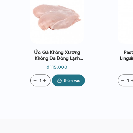
Ức Gà Không Xương
Past
Không Da Đông Lạnh
Lingui
(~1kg) - Le Traiteur
Giá
₫115,000
remove
add
thêm vào
remove
ad