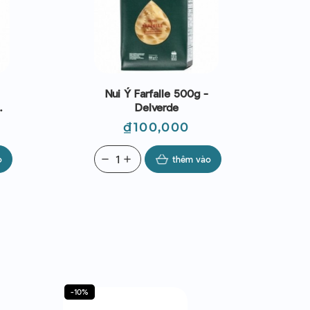
Nui Ý Farfalle 500g -
M
Delverde
0g
Giá
₫100,000
o
remove
add
thêm vào
-10%