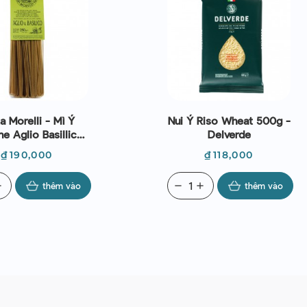
a Morelli - Mì Ý
Nui Ý Riso Wheat 500g -
ne Aglio Basillico
Delverde
(250g)
Giá
Giá
₫190,000
₫118,000
d
thêm vào
remove
add
thêm vào