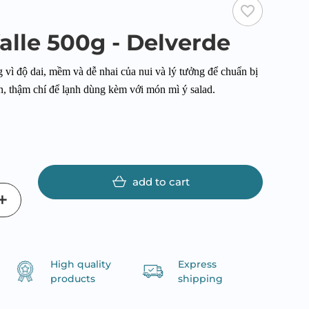
favorite_border
falle 500g - Delverde
 vì độ dai, mềm và dễ nhai của nui và lý tưởng để chuẩn bị
, thậm chí để lạnh dùng kèm với món mì ý salad.
add to cart
High quality
Express
products
shipping