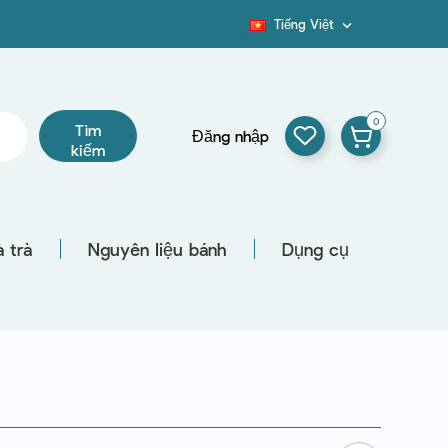
Tiếng Việt

Blog
0
Tìm
Đăng nhập
kiếm
 trà
Nguyên liệu bánh
Dụng cụ