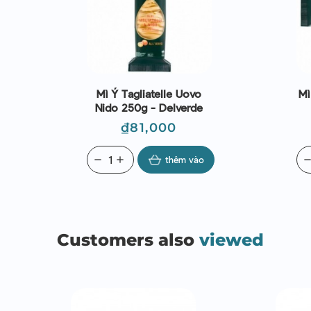
Mì Ý Tagliatelle Uovo
Mì
Nido 250g - Delverde
Giá
₫81,000
remove
add
thêm vào
remo
Customers also
viewed