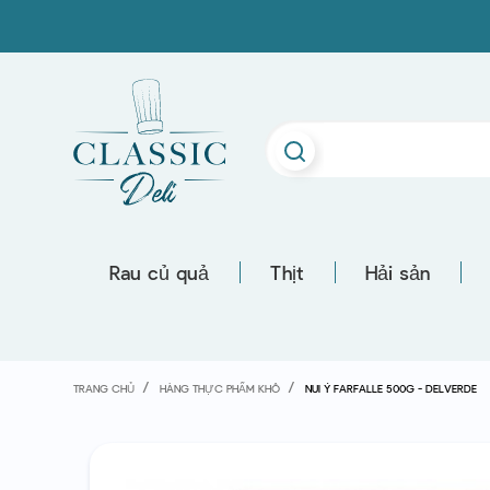
Rau củ quả
Thịt
Hải sản
TRANG CHỦ
HÀNG THỰC PHẨM KHÔ
NUI Ý FARFALLE 500G - DELVERDE