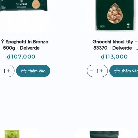
 Ý Spaghetti In Bronzo
Gnocchi khoai tây -
500g - Delverde
83370 - Delverde -
Gnocchi Di Patate 50
Giá
Giá
₫107,000
₫113,000
ve
add
thêm vào
remove
add
thêm và