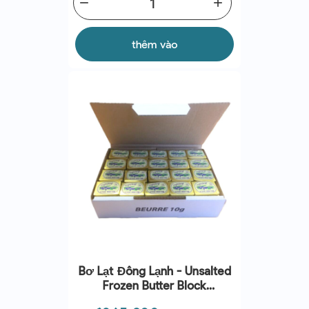
remove
add
thêm vào
Bơ Lạt Đông Lạnh - Unsalted
Frozen Butter Block
(10Gx100pcs) - Briois | EXP