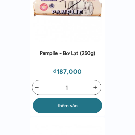
Pamplie - Bơ Lạt (250g)
Giá
₫187,000
remove
add
thêm vào