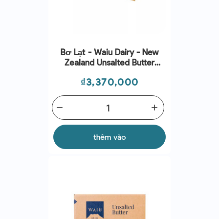
Bơ Lạt - Waiu Dairy - New
Zealand Unsalted Butter
(10kg)
Giá
₫3,370,000
remove
add
thêm vào