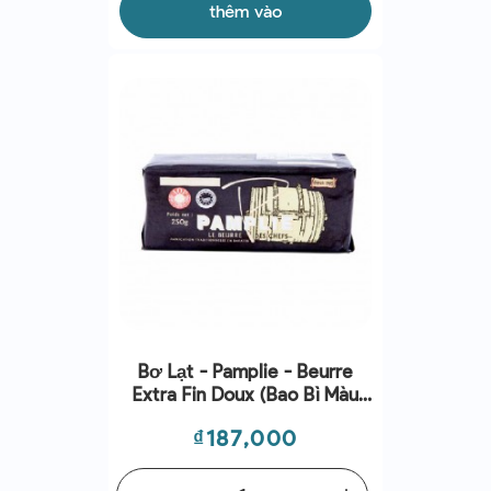
thêm vào
Bơ Lạt - Pamplie - Beurre
Extra Fin Doux (bao Bì Màu
Đen) 250g
Giá
₫187,000