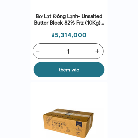
Bơ Lạt Đông Lạnh- Unsalted
Butter Block 82% Frz (10Kg) -
Pamplie
Giá
₫5,314,000
remove
add
thêm vào