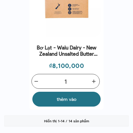
Bơ Lạt - Waiu Dairy - New
Zealand Unsalted Butter
(25kg)
Giá
₫8,100,000
remove
add
thêm vào
Hiển thị 1-14 / 14 sản phẩm