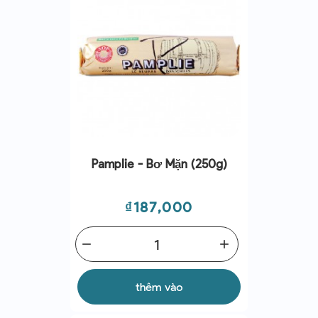
Pamplie - Bơ Mặn (250g)
Giá
₫187,000
remove
add
thêm vào