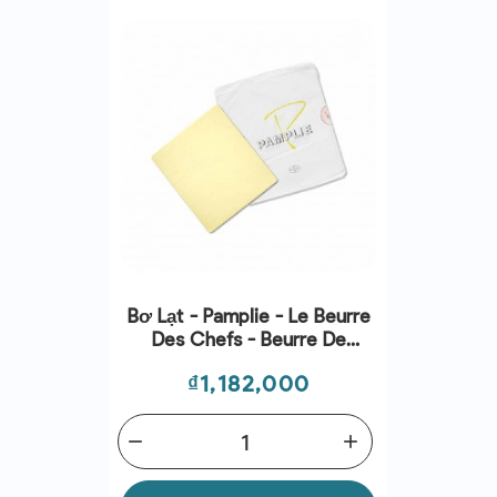
Bơ Lạt - Pamplie - Le Beurre
Des Chefs - Beurre De
Baratte Extra-Fin 2kg
Giá
₫1,182,000
remove
add