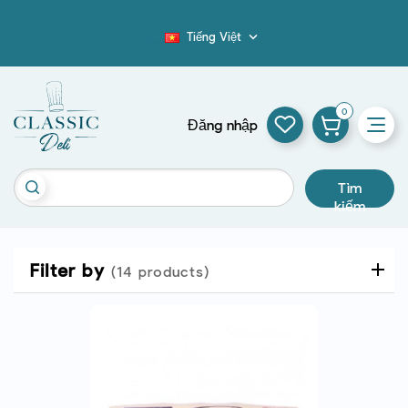
Tiếng Việt

Blog
0
Đăng nhập
Tìm
kiếm
Filter by
(14 products)