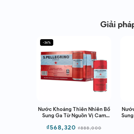
Giải phá
-36%
30ml*24-
Nước Khoáng Thiên Nhiên Bổ
Nước
ranciata
Sung Ga Từ Nguồn Vị Cam
Sung
range)
Hồng & Mâm Xôi Đen -Blood
Dâu 
Giá
Giá
09
₫568,320
Orange&Black Raspberry | EXP
₫888,000
thường
31/10/2026