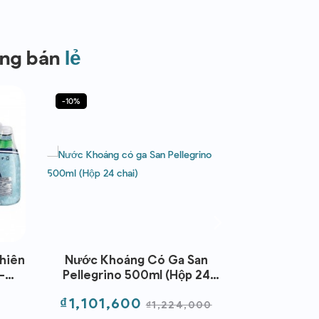
àng bán
lẻ
-10%
-49%
hiên
Nước Khoáng Có Ga San
Nước Kh
-
Pellegrino 500ml (Hộp 24
500ml*24 (
tural
Chai)
Không Ga) -
Giá
Giá
Giá
₫1,101,600
₫624,2
31
₫1,224,000
thường