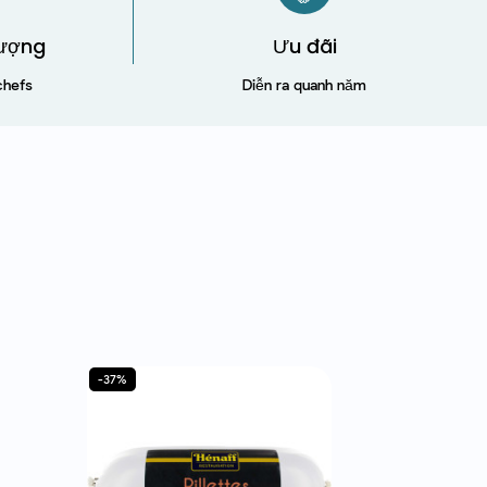
Lượng
Ưu đãi
chefs
Diễn ra quanh năm
-37%
-57%