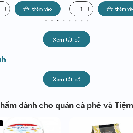
add
thêm vào
remove
add
thêm và
Xem tất cả
nh
Xem tất cả
phẩm dành cho quán cà phê và Tiệ
%