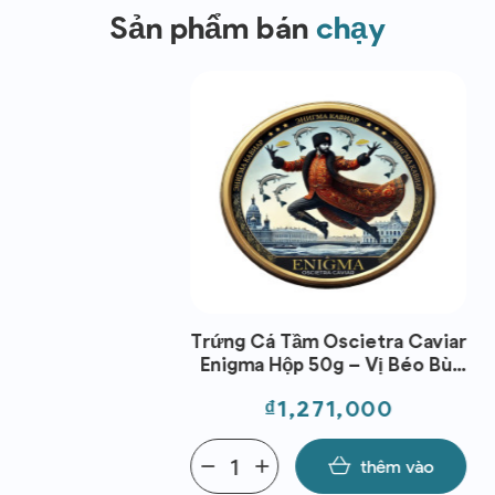
Sản phẩm bán
chạy
 Cá Tầm Oscietra Caviar
ma Hộp 50g – Vị Béo Bùi
h Tế, Chuẩn Fine Dining,
Giá
₫1,271,000
ùng Khai Vị Cao Cấp
add
thêm vào