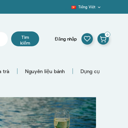
Tiếng Việt

Blog
0
Tìm
Đăng nhập
kiếm
 trà
Nguyên liệu bánh
Dụng cụ