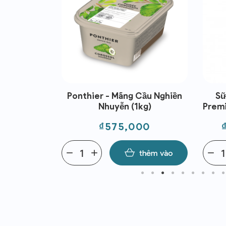
Ponthier - Mãng Cầu Nghiền
Sữ
Nhuyễn (1kg)
Premi
Giá
₫575,000
remove
add
thêm vào
remove