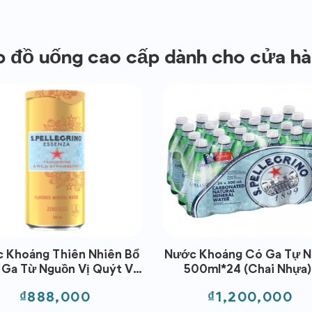
p đồ uống cao cấp dành cho cửa h
 Khoáng Thiên Nhiên Bổ
Nước Khoáng Có Ga Tự N
 Ga Từ Nguồn Vị Quýt Và
500ml*24 (chai Nhựa)
Rừng - Tangerine & Wild
S.pellegrino-Sparkling Na
Giá
Giá
₫888,000
₫1,200,000
Strawberry 330ml
Mineral Water