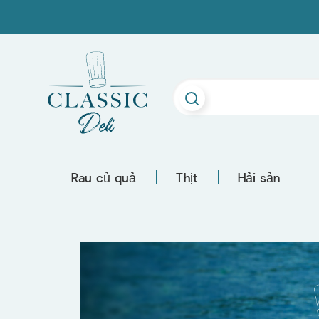
Rau củ quả
Thịt
Hải sản