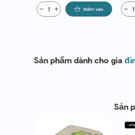
thêm vào
remove
add
thêm vào
remove
Sản phẩm dành cho gia
đì
Sản 
-41