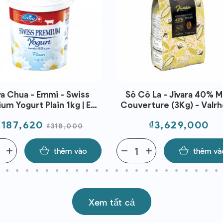
a Chua - Emmi - Swiss
Sô Cô La - Jivara 40% M
um Yogurt Plain 1kg | EXP
Couverture (3Kg) - Valr
10/09/2026
Giá
Giá
Giá
₫187,620
₫3,629,000
₫318,000
thường
add
thêm vào
remove
add
thêm và
Xem tất cả