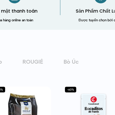
 mật thanh toán
Sản Phẩm Chất 
a hàng online an toàn
Được tuyển chọn bới 
o
ROUGIÉ
Bò Úc
8%
-60%