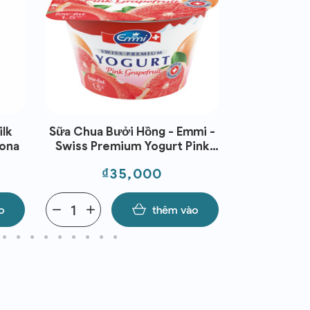
ilk
Sữa Chua Bưởi Hồng - Emmi -
Ponthier 
hona
Swiss Premium Yogurt Pink
Đông
Grapefruit 100g
Giá
Gi
₫35,000
₫5
o
remove
add
thêm vào
remove
add