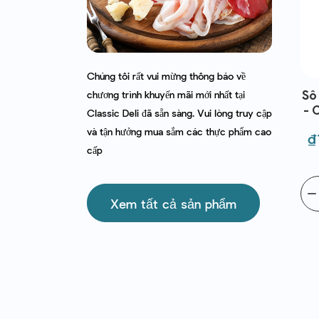
Chúng tôi rất vui mừng thông báo về
ite Cow's
Đậu Ván - Bonduelle -
Sô
chương trình khuyến mãi mới nhất tại
g | EXP
Fèves Extra Fines 1kg | EXP
- 
Classic Deli đã sẵn sàng. Vui lòng truy cập
2026
30/09/2026
và tận hưởng mua sắm các thực phẩm cao
iá
Giá
Giá
G
₫131,070
₫
212,000
₫257,000
cấp
hường
thường
thêm vào
remove
add
thêm vào
remov
Xem tất cả sản phẩm