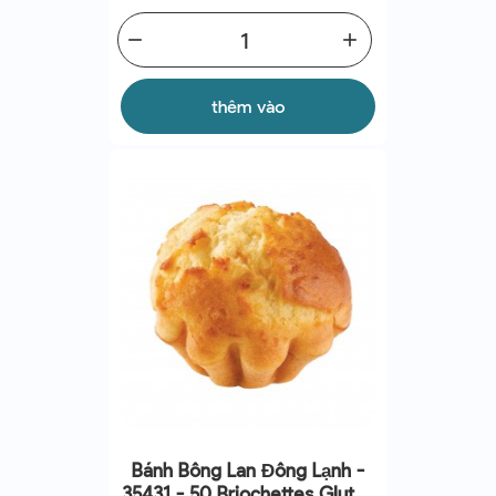
remove
add
thêm vào
Bánh Bông Lan Đông Lạnh -
35431 - 50 Briochettes Gluten