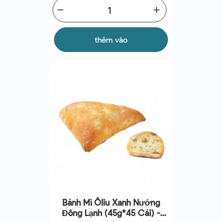
remove
add
thêm vào
Bánh Mì Ôliu Xanh Nướng
Đông Lạnh (45g*45 Cái) -