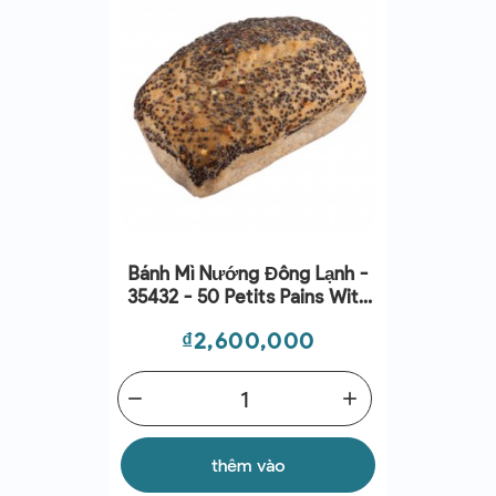
Bánh Mì Nướng Đông Lạnh -
35432 - 50 Petits Pains With
Seeds Gluten Free 45g
Giá
₫2,600,000
(2.25kg)
remove
add
thêm vào