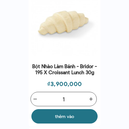
Bột Nhào Làm Bánh - Bridor -
195 X Croissant Lunch 30g
Giá
₫3,900,000
remove
add
thêm vào