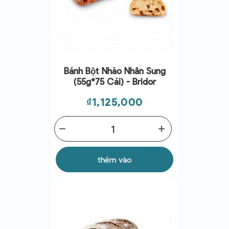
Bánh Bột Nhào Nhân Sung
(55g*75 Cái) - Bridor
Giá
₫1,125,000
remove
add
thêm vào