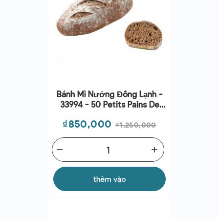
Bánh Mì Nướng Đông Lạnh -
33994 - 50 Petits Pains De
Seigle 50g (2.5kg) | EXP
Giá
Giá
₫850,000
24/10/2026
₫1,250,000
thường
remove
add
thêm vào