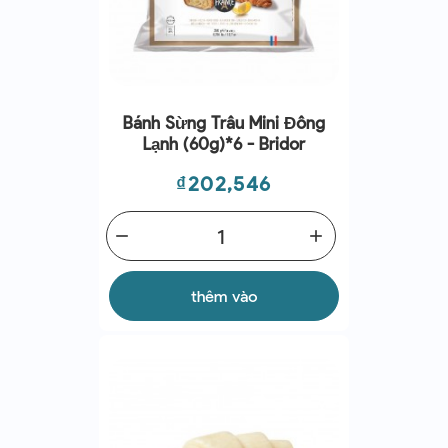
Bánh Sừng Trâu Mini Đông
Lạnh (60g)*6 - Bridor
Giá
₫202,546
remove
add
thêm vào