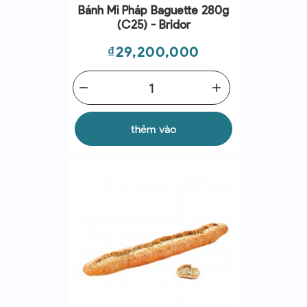
Bánh Mì Pháp Baguette 280g
(C25) - Bridor
Giá
₫29,200,000
remove
add
thêm vào