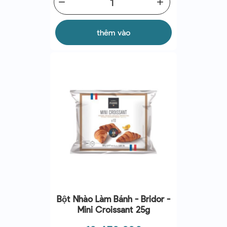
remove
add
thêm vào
Bột Nhào Làm Bánh - Bridor -
Mini Croissant 25g