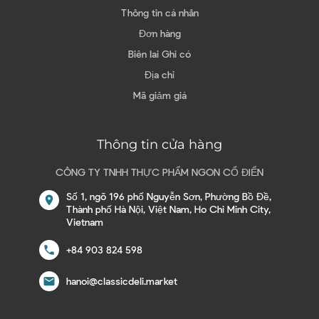
Thông tin cá nhân
Đơn hàng
Biên lai Ghi có
Địa chỉ
Mã giảm giá
Thông tin cửa hàng
CÔNG TY TNHH THỰC PHẨM NGON CỔ ĐIỂN
Số 1, ngõ 196 phố Nguyễn Sơn, Phường Bồ Đề,
location_on
Thành phố Hà Nội, Việt Nam, Ho Chi Minh City,
Vietnam
call
+84 903 824 598
email
hanoi@classicdeli.market