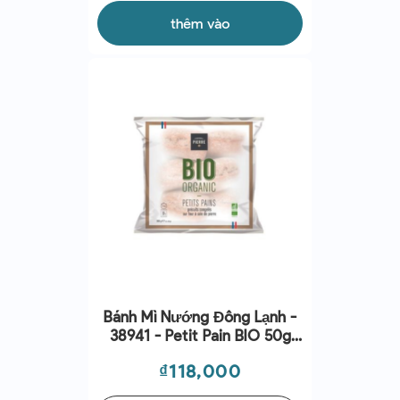
thêm vào
Bánh Mì Nướng Đông Lạnh -
38941 - Petit Pain BIO 50g
(3kg)
Giá
₫118,000