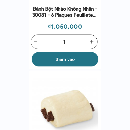
Bánh Bột Nhào Không Nhân -
30081 - 6 Plaques Feuilletees
2kg
Giá
₫1,050,000
remove
add
thêm vào