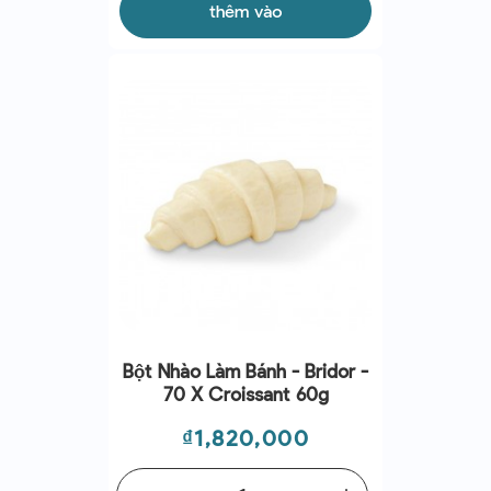
thêm vào
Bột Nhào Làm Bánh - Bridor -
70 X Croissant 60g
Giá
₫1,820,000