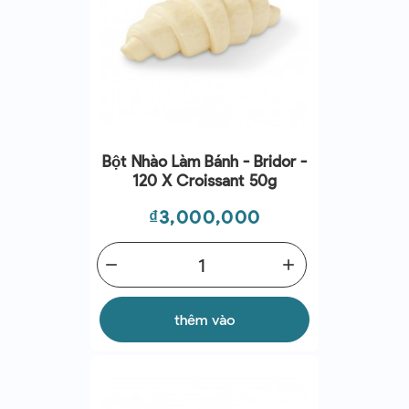
Bột Nhào Làm Bánh - Bridor -
120 X Croissant 50g
Giá
₫3,000,000
remove
add
thêm vào