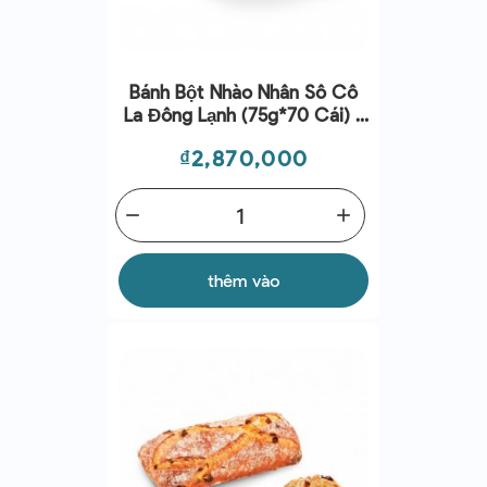
Bánh Bột Nhào Nhân Sô Cô
La Đông Lạnh (75g*70 Cái) -
Bridor
Giá
₫2,870,000
remove
add
thêm vào