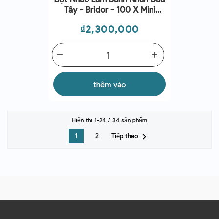
Tây - Bridor - 100 X Mini
Strawberry Lattice 40g
Giá
₫2,300,000
remove
add
thêm vào
Hiển thị 1-24 / 34 sản phẩm

Tiếp theo
1
2