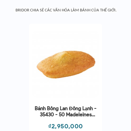
 BRIDOR CHIA SẺ CÁC VĂN HÓA LÀM BÁNH CỦA THẾ GIỚI.
Bánh Bông Lan Đông Lạnh -
35430 - 50 Madeleines
Gluten Free 30g (1.5kg)
Giá
₫2,950,000