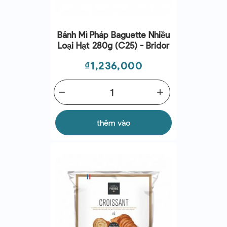
Bánh Mì Pháp Baguette Nhiều
Loại Hạt 280g (C25) - Bridor
Giá
₫1,236,000
remove
add
thêm vào