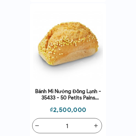
Bánh Mì Nướng Đông Lạnh -
35433 - 50 Petits Pains
Gluten Free 45g (2.25kg)
Giá
₫2,500,000
remove
add