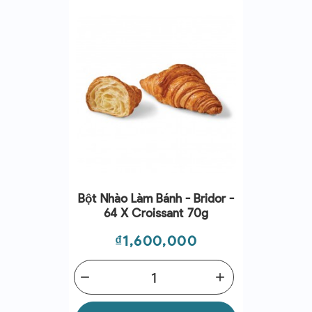
Bột Nhào Làm Bánh - Bridor -
64 X Croissant 70g
Giá
₫1,600,000
remove
add