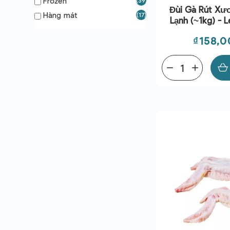
Frozen
(39)
Đùi Gà Rút Xư
Hàng mát
(17)
Lạnh (~1kg) - L
Giá
₫158,0
remove
add