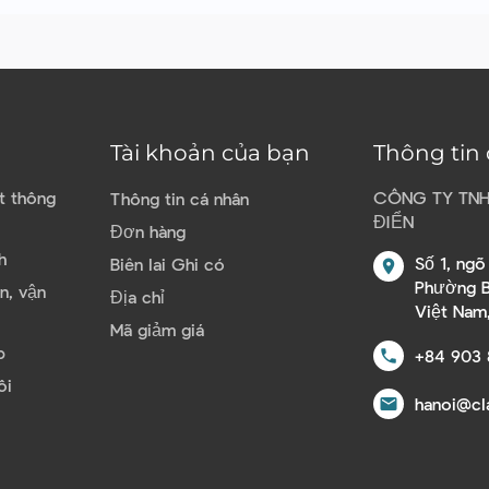
Tài khoản của bạn
Thông tin
̣t thông
CÔNG TY TN
Thông tin cá nhân
ĐIỂN
Đơn hàng
h
Số 1, ng
Biên lai Ghi có
location_on
Phường B
n, vận
Địa chỉ
Việt Nam
Mã giảm giá
p
+84 903 
call
ôi
hanoi@cl
email