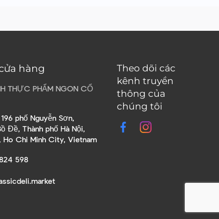
 cửa hàng
Theo dõi các
kênh truyền
HH THỰC PHẨM NGON CỔ
thông của
chúng tôi
õ 196 phố Nguyễn Sơn,
ồ Đề, Thành phố Hà Nội,
, Ho Chi Minh City, Vietnam
824 598
assicdeli.market