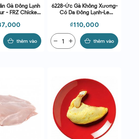
ân Gà Đông Lạnh
6228-Ức Gà Không Xương-
eur - FRZ Chicken
Có Da Đông Lạnh-Le
eet ~1kg
Traiteur- FRZ Boneless
iá
Giá
87,000
₫110,000
Chicken Skin-On
Breast~1kg
thêm vào
remove
add
thêm vào