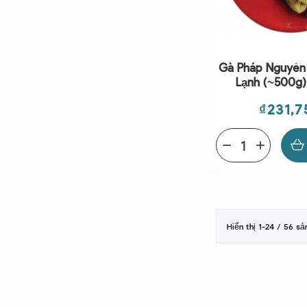
Gà Pháp Nguyên
Lạnh (~500g) 
Giá
₫231,7
remove
add
Hiển thị 1-24 / 56 s