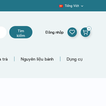
Tiếng Việt

Blog
0
Tìm
Đăng nhập
kiếm
 trà
Nguyên liệu bánh
Dụng cụ