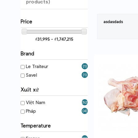
products)
Price
asdasdads
₫31,995 - ₫1,747,215
Brand
Le Traiteur
(1)
Savel
(1)
Xuất xứ
Việt Nam
(52)
Pháp
(4)
Temperature