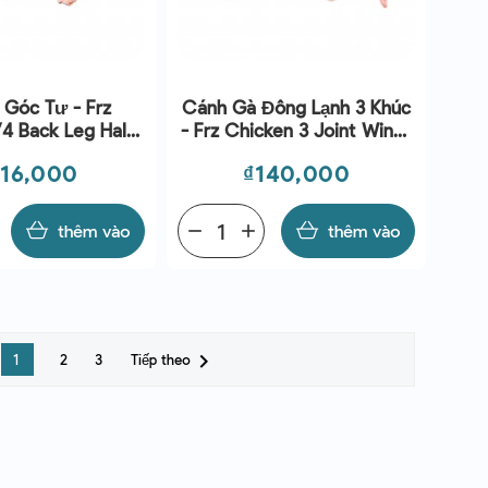
 Góc Tư - Frz
Cánh Gà Đông Lạnh 3 Khúc
4 Back Leg Halal
- Frz Chicken 3 Joint Wings
Kg) – Koyu
Halal (~1Kg) - Koyu
á
Giá
216,000
₫140,000
thêm vào
remove
add
thêm vào

Tiếp theo
1
2
3