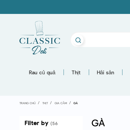
Rau củ quả
Thịt
Hải sản
TRANG CHỦ
THỊT
GIA CẦM
GÀ
GÀ
Filter by
(56