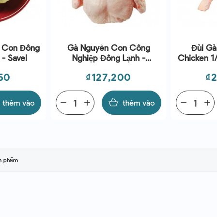
 Con Đông
Gà Nguyên Con Công
Đùi Gà
- Savel
Nghiệp Đông Lạnh -
Chicken 1/
Chicken Whole Oven Ready
(~2
Giá
Gi
50
₫127,200
₫
Halal (~1.2Kg) - Koyu
thêm vào
remove
add
thêm vào
remove
add
ản phẩm