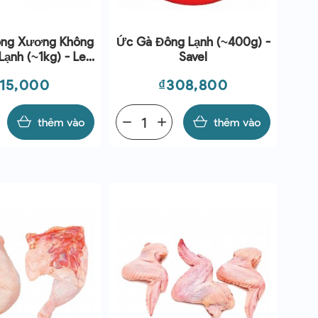
ông Xương Không
Ức Gà Đông Lạnh (~400g) -
ạnh (~1kg) - Le
Savel
Traiteur
á
Giá
115,000
₫308,800
thêm vào
remove
add
thêm vào