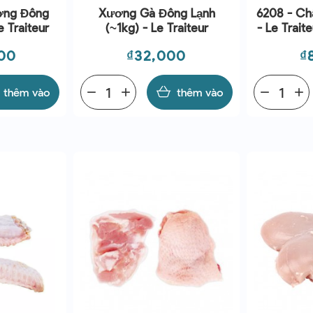
ơng Đông
Xương Gà Đông Lạnh
6208 - Ch
e Traiteur
(~1kg) - Le Traiteur
- Le Trait
F
Giá
G
00
₫32,000
₫
thêm vào
remove
add
thêm vào
remove
add