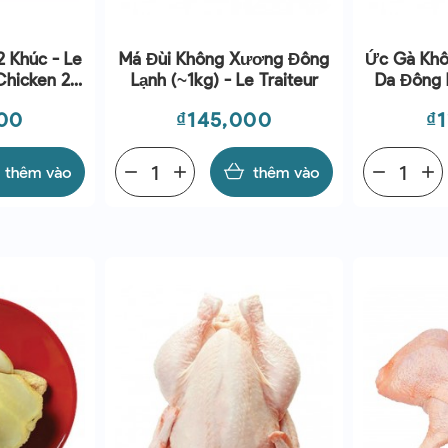
2 Khúc - Le
Má Đùi Không Xương Đông
Ức Gà Kh
Chicken 2
Lạnh (~1kg) - Le Traiteur
Da Đông L
s ~1kg
Giá
Gi
00
₫145,000
₫
thêm vào
remove
add
thêm vào
remove
add