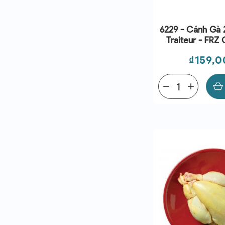
6229 - Cánh Gà 
Traiteur - FRZ 
Joint Wing
Giá
₫159,0
remove
add