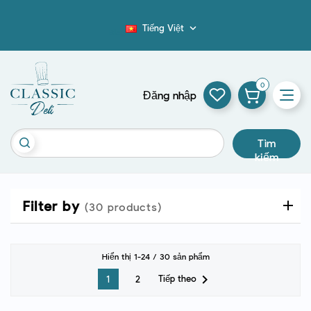
Tiếng Việt

Blog
0
Đăng nhập
Tìm
kiếm
Filter by
(30 products)
Hiển thị 1-24 / 30 sản phẩm

Tiếp theo
1
2