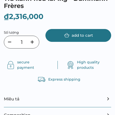
Frères
₫2,316,000
Số lượng
add to cart
secure
High quality
payment
products
Express shipping
Miêu tả