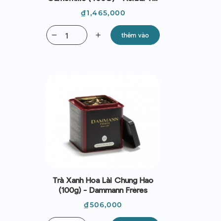
- Dammann Frères
Giá
₫1,465,000
remove
add
thêm vào
Trà Xanh Hoa Lài Chung Hao
(100g) - Dammann Frères
Giá
₫506,000