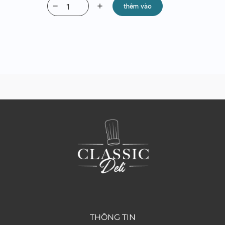
remove
add
thêm vào
THÔNG TIN