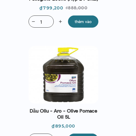
Giá
Giá
₫799,200
₫888,000
thường
remove
add
thêm vào
Dầu Oliu - Aro - Olive Pomace
Oil 5L
Giá
₫895,000