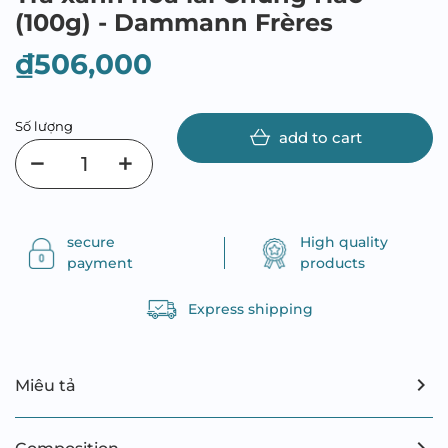
(100g) - Dammann Frères
₫506,000
Số lượng
add to cart
secure
High quality
payment
products
Express shipping
Miêu tả