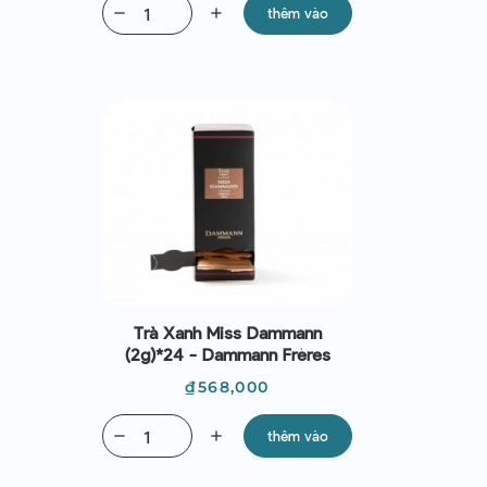
remove
add
thêm vào
Trà Xanh Miss Dammann
(2g)*24 - Dammann Frères
Giá
₫568,000
remove
add
thêm vào