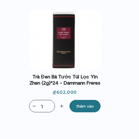
Trà Đen Bá Tước Túi Lọc Yin
Zhen (2g)*24 - Dammann Frères
Giá
₫602,000
remove
add
thêm vào