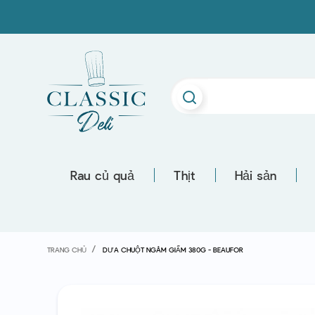
Rau củ quả
Thịt
Hải sản
TRANG CHỦ
DƯA CHUỘT NGÂM GIẤM 380G - BEAUFOR