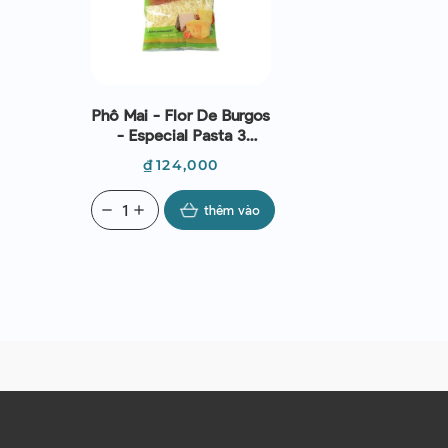
Phô Mai - Flor De Burgos
- Especial Pasta 3
Quesos 200g
Giá
₫124,000
remove
add
thêm vào