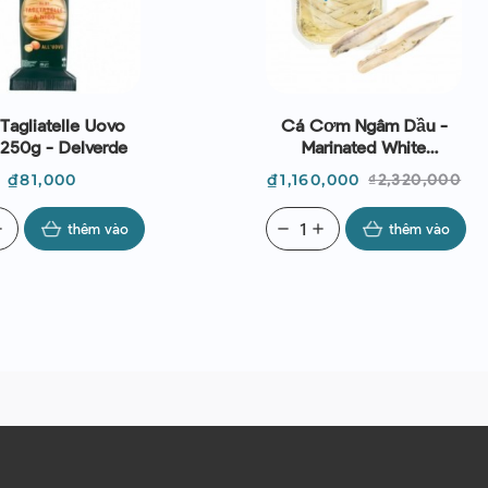
Tagliatelle Uovo
Cá Cơm Ngâm Dầu -
 250g - Delverde
Marinated White
Anchovies 740g | EXP
Giá
Giá
Giá
₫81,000
₫1,160,000
₫2,320,000
23/08/2026
thường
d
thêm vào
remove
add
thêm vào