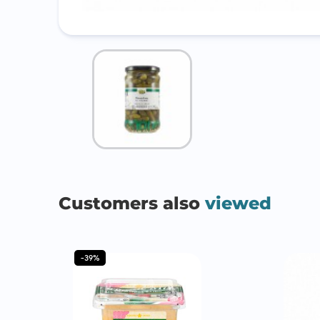
Customers also
viewed
-39%