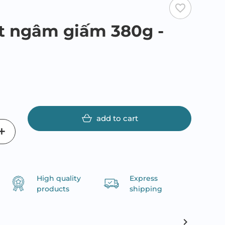
favorite_border
t ngâm giấm 380g -
add to cart
High quality
Express
products
shipping