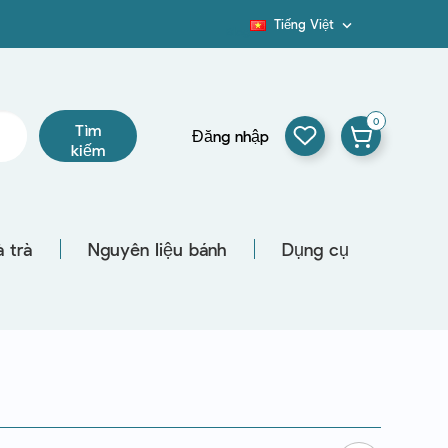
Tiếng Việt

Blog
0
Tìm
Đăng nhập
kiếm
 trà
Nguyên liệu bánh
Dụng cụ