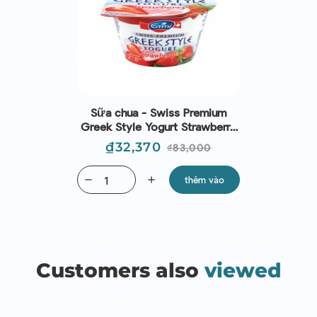
Sữa chua - Swiss Premium
Greek Style Yogurt Strawberry
150g | EXP 06/09/2026
Giá
Giá
₫32,370
₫83,000
thường
remove
add
thêm vào
Customers also
viewed