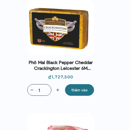
Phô Mai Black Pepper Cheddar
Crackington Leicester 6M
(~2.5Kg) - Coombe Castle -
Giá
₫1,727,500
Devon Cream Company
remove
add
thêm vào