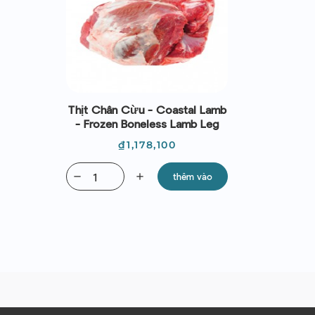
Thịt Chân Cừu - Coastal Lamb
- Frozen Boneless Lamb Leg
Giá
₫1,178,100
remove
add
thêm vào