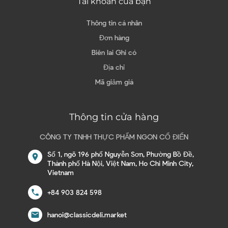
Tài khoản của bạn
Thông tin cá nhân
Đơn hàng
Biên lai Ghi có
Địa chỉ
Mã giảm giá
Thông tin cửa hàng
CÔNG TY TNHH THỰC PHẨM NGON CỔ ĐIỂN
Số 1, ngõ 196 phố Nguyễn Sơn, Phường Bồ Đề,
location_on
Thành phố Hà Nội, Việt Nam, Ho Chi Minh City,
Vietnam
call
+84 903 824 598
email
hanoi@classicdeli.market