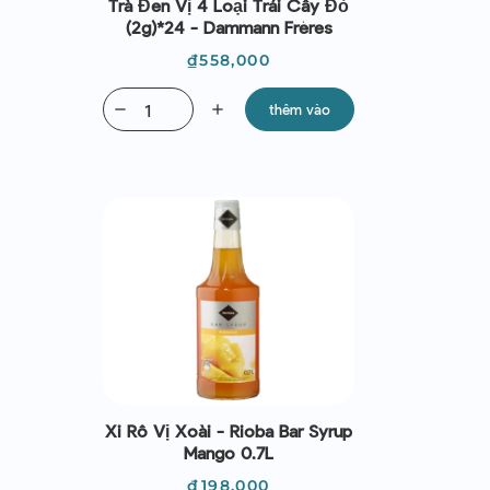
Trà Đen Vị 4 Loại Trái Cây Đỏ
(2g)*24 - Dammann Frères
Giá
₫558,000
remove
add
thêm vào
Xi Rô Vị Xoài - Rioba Bar Syrup
Mango 0.7L
Giá
₫198,000