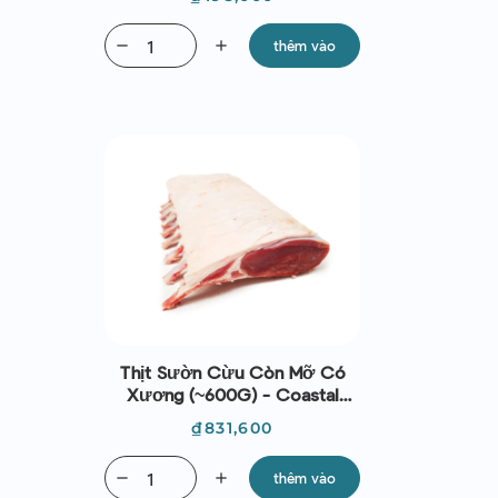
remove
add
thêm vào
Thịt Sườn Cừu Còn Mỡ Có
Xương (~600G) - Coastal
Lamb
Giá
₫831,600
remove
add
thêm vào