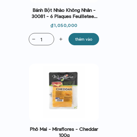
Bánh Bột Nhào Không Nhân -
30081 - 6 Plaques Feuilletees
2kg
Giá
₫1,050,000
remove
add
thêm vào
Phô Mai - Miraflores - Cheddar
100g