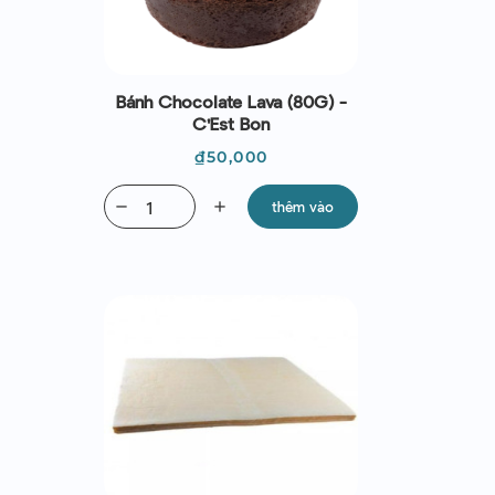
Bánh Chocolate Lava (80G) -
C'Est Bon
Giá
₫50,000
remove
add
thêm vào