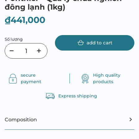
đông lạnh (1kg)
₫441,000
Số lượng
add to cart
secure
High quality
payment
products
Express shipping
Composition