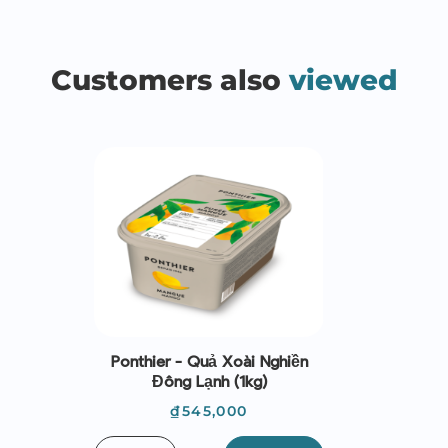
Customers also
viewed
Ponthier - Quả Xoài Nghiền
Đông Lạnh (1kg)
Giá
₫545,000