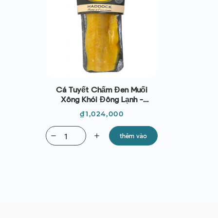
Cá Tuyết Chấm Đen Muối
Xông Khói Đông Lạnh -
J.C.David - Chutes De
Giá
₫1,024,000
Haddock Surgelees (1kg)
remove
add
thêm vào