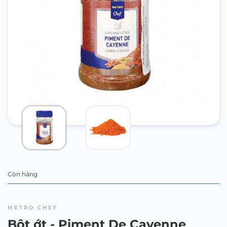
Còn hàng
METRO CHEF
Bột ớt - Piment De Cayenne