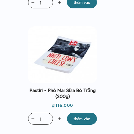
remove
add
thêm vào
Pastiri - Phô Mai Sữa Bò Trắng
(200g)
Giá
₫116,000
remove
add
thêm vào