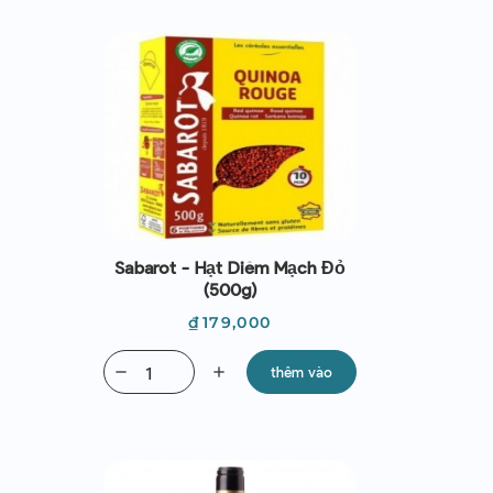
Sabarot - Hạt Diêm Mạch Đỏ
(500g)
Giá
₫179,000
remove
add
thêm vào