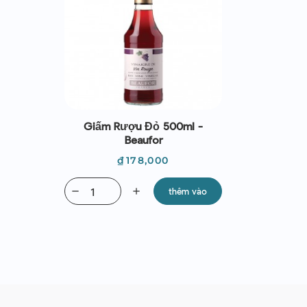
Giấm Rượu Đỏ 500ml -
Beaufor
Giá
₫178,000
remove
add
thêm vào