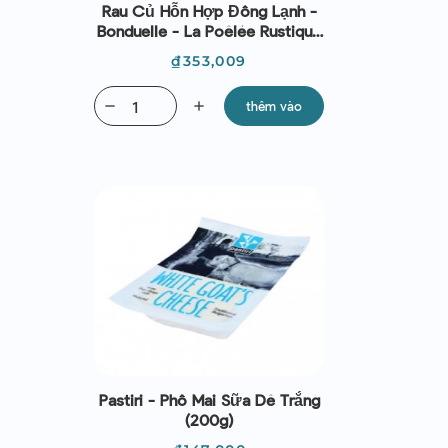
Rau Củ Hỗn Hợp Đông Lạnh -
Bonduelle - La Poêlée Rustique
750g
Giá
₫353,009
remove
add
thêm vào
Pastiri - Phô Mai Sữa Dê Trắng
(200g)
Giá