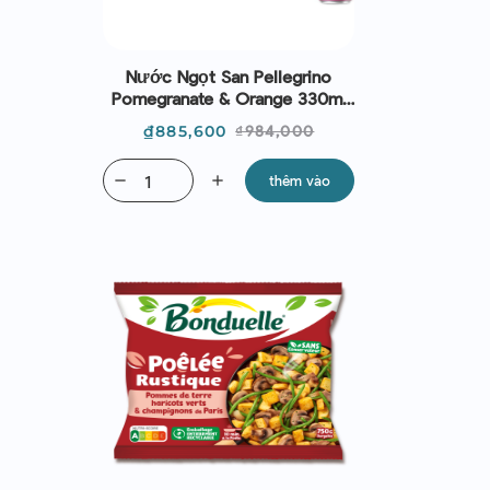
Nước Ngọt San Pellegrino
Pomegranate & Orange 330ml
(Hộp 24 Lon)
Giá
Giá
₫885,600
₫984,000
thường
remove
add
thêm vào