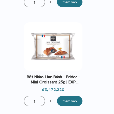
remove
add
thêm vào
Bột Nhào Làm Bánh - Bridor -
Mini Croissant 25g | EXP
13/10/2026
Giá
₫3,472,220
remove
add
thêm vào