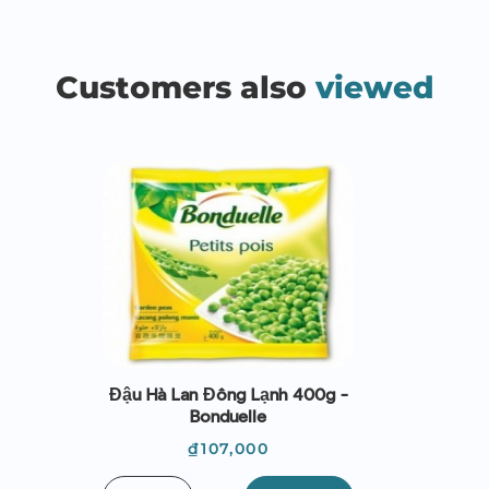
Customers also
viewed
Đậu Hà Lan Đông Lạnh 400g -
Bonduelle
Giá
₫107,000