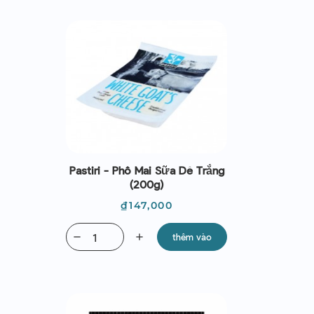
Pastiri - Phô Mai Sữa Dê Trắng
(200g)
Giá
₫147,000
remove
add
thêm vào