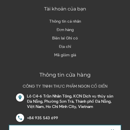
Tài khoản của bạn
Thông tin cá nhân
Đơn hàng
Biên lai Ghi có
Địa chỉ
Mã giảm giá
Thông tin cửa hàng
CÔNG TY TNHH THỰC PHẨM NGON CỔ ĐIỂN
Lô C4-6 Trần Nhân Tông, KCN Dịch vụ thủy sản
location_on
Đà Nẵng, Phường Sơn Trà, Thành phố Đà Nẵng,
Việt Nam, Ho Chi Minh City, Vietnam
call
+84 935 543 699