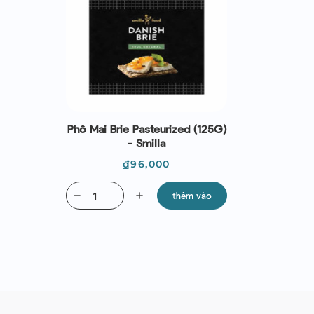
Phô Mai Brie Pasteurized (125G)
- Smilla
Giá
₫96,000
remove
add
thêm vào