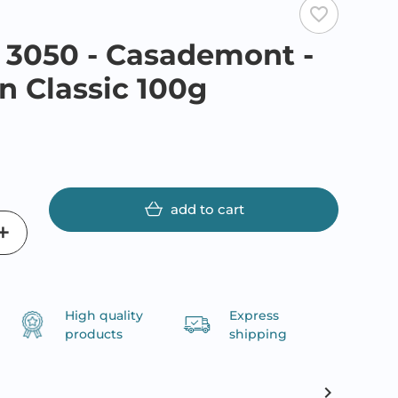
favorite_border
- 3050 - Casademont -
n Classic 100g
add to cart
High quality
Express
products
shipping