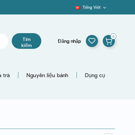
Tiếng Việt

Blog
0
Tìm
Đăng nhập
kiếm
 trà
Nguyên liệu bánh
Dụng cụ