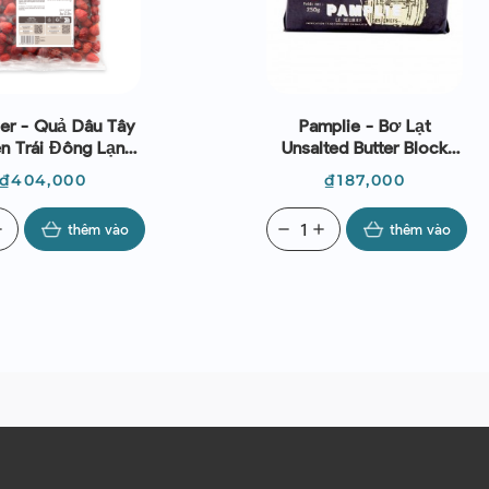
ier - Quả Dâu Tây
Pamplie - Bơ Lạt
n Trái Đông Lạnh
Unsalted Butter Block
(1kg)
250g (250g)
Giá
Giá
₫404,000
₫187,000
d
thêm vào
remove
add
thêm vào