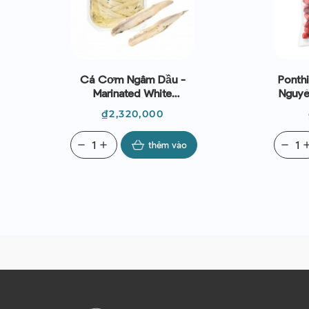
Cá Cơm Ngâm Dầu -
Ponth
Marinated White
Nguyê
Anchovies 740g
Giá
₫2,320,000
remove
add
thêm vào
remove
ad