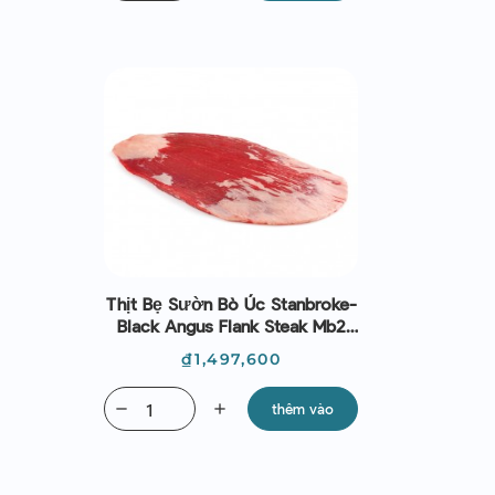
Thịt Bẹ Sườn Bò Úc Stanbroke-
Black Angus Flank Steak Mb2
(~3kg)
Giá
₫1,497,600
remove
add
thêm vào