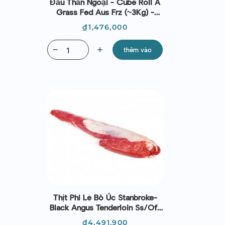
Đầu Thăn Ngoại - Cube Roll A
Grass Fed Aus Frz (~3Kg) -
Midfield
Giá
₫1,476,000
remove
add
thêm vào
Thịt Phi Lê Bò Úc Stanbroke-
Black Angus Tenderloin Ss/off
(~2.3kg)
Giá
₫4,491,900