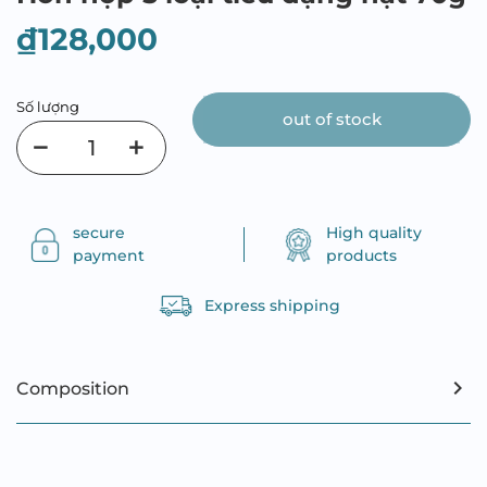
₫128,000
Số lượng
out of stock
secure
High quality
payment
products
Express shipping
Composition