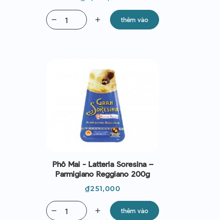
remove
add
thêm vào
Phô Mai - Latteria Soresina –
Parmigiano Reggiano 200g
Giá
₫251,000
remove
add
thêm vào