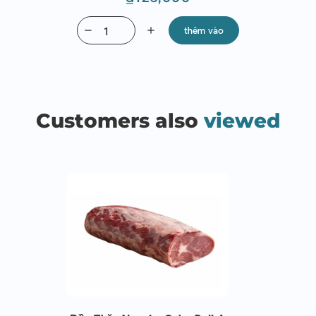
remove
add
thêm vào
Customers also
viewed