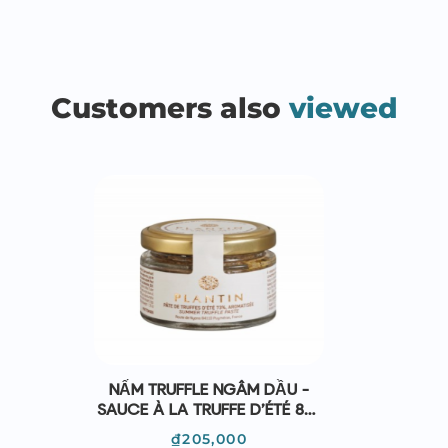
Customers also
viewed
NẤM TRUFFLE NGÂM DẦU -
SAUCE À LA TRUFFE D’ÉTÉ 8%,
AROMATISÉE 40G - PLANTIN
Giá
₫205,000