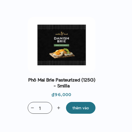
Phô Mai Brie Pasteurized (125G)
- Smilla
Giá
₫96,000
remove
add
thêm vào