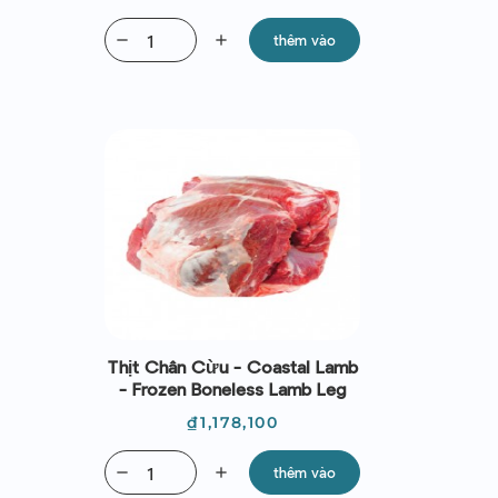
remove
add
thêm vào
Thịt Chân Cừu - Coastal Lamb
- Frozen Boneless Lamb Leg
Giá
₫1,178,100
remove
add
thêm vào