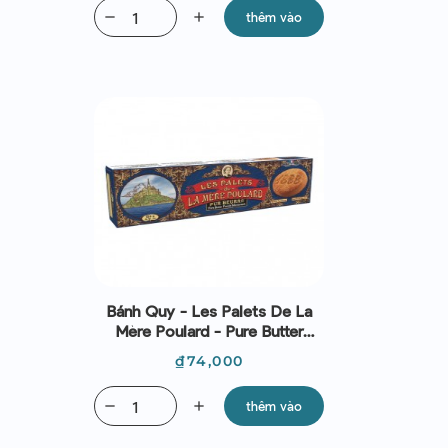
remove
add
thêm vào
Bánh Quy - Les Palets De La
Mère Poulard - Pure Butter
French Shortbreads 125g
Giá
₫74,000
remove
add
thêm vào