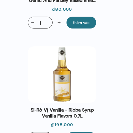
Garlic And Parsley Baked Bread
150g
Giá
₫80,000
remove
add
thêm vào
Si-Rô Vị Vanilla - Rioba Syrup
Vanilla Flavors 0.7L
Giá
₫198,000