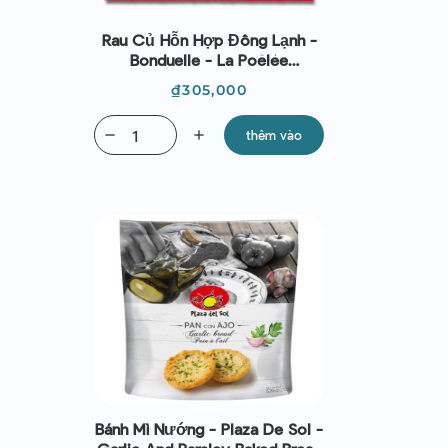
Rau Củ Hỗn Hợp Đông Lạnh -
Bonduelle - La Poêlée
Parisienne 750g
Giá
₫305,000
remove
add
thêm vào
Bánh Mì Nướng - Plaza De Sol -