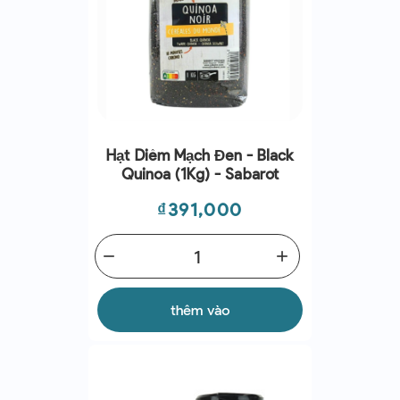
Hạt Diêm Mạch Đen - Black
Quinoa (1Kg) - Sabarot
Giá
₫391,000
remove
add
thêm vào