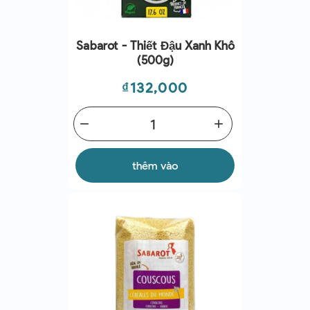
Sabarot - Thiết Đậu Xanh Khô
(500g)
Giá
₫132,000
remove
add
thêm vào