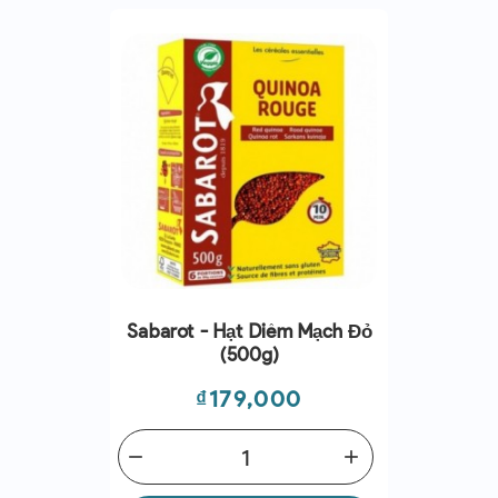
Sabarot - Hạt Diêm Mạch Đỏ
(500g)
Giá
₫179,000
remove
add