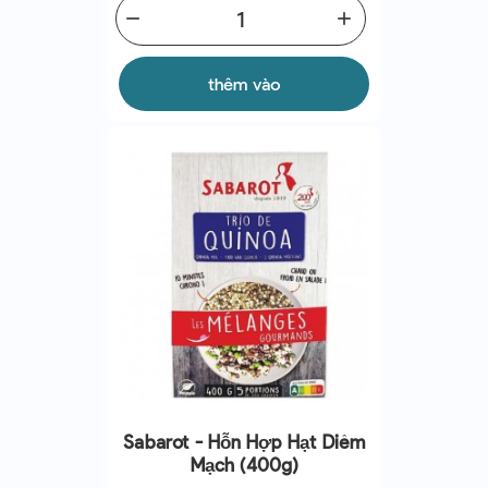
remove
add
thêm vào
Sabarot - Hỗn Hợp Hạt Diêm
Mạch (400g)