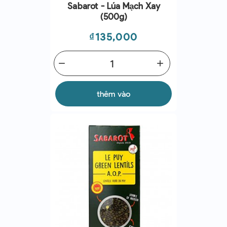
Sabarot - Lúa Mạch Xay
(500g)
Giá
₫135,000
remove
add
thêm vào