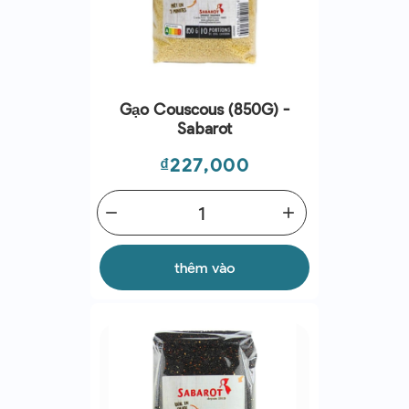
Gạo Couscous (850G) -
Sabarot
Giá
₫227,000
remove
add
thêm vào