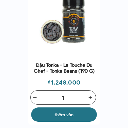
Đậu Tonka - La Touche Du
Chef - Tonka Beans (190 G)
Giá
₫1,248,000
remove
add
thêm vào