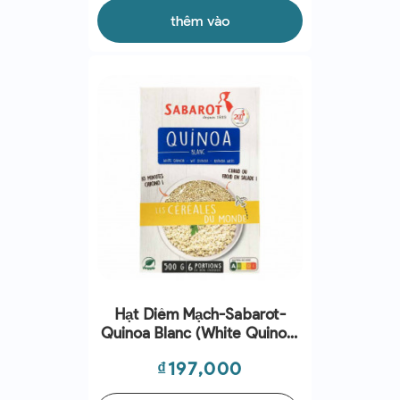
thêm vào
Hạt Diêm Mạch-Sabarot-
Quinoa Blanc (white Quinoa)
500g
Giá
₫197,000