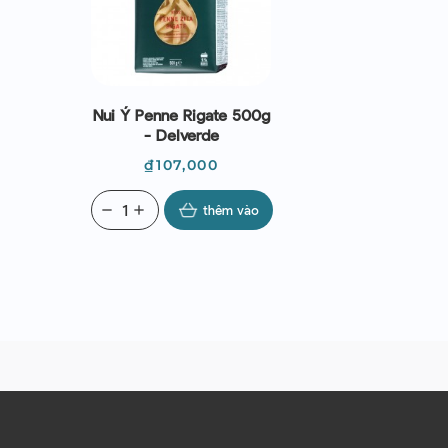
Nui Ý Penne Rigate 500g
- Delverde
Giá
₫107,000
remove
add
thêm vào