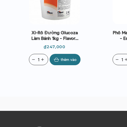
Xi-Rô Đường Glucoza
Phô Ma
Làm Bánh 1kg - Flavors
- E
And Chefs
Q
Giá
₫247,000
remove
add
thêm vào
remove
ad