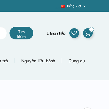
Tiếng Việt

Blog
0
Tìm
Đăng nhập
kiếm
 trà
Nguyên liệu bánh
Dụng cụ