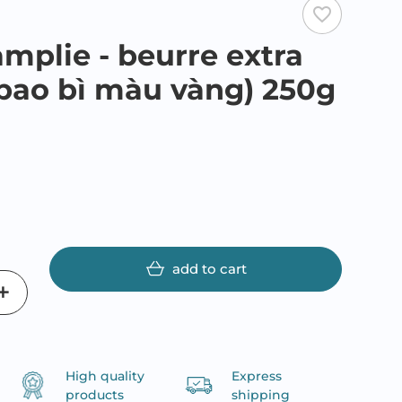
favorite_border
amplie - beurre extra
(bao bì màu vàng) 250g
add to cart
High quality
Express
products
shipping