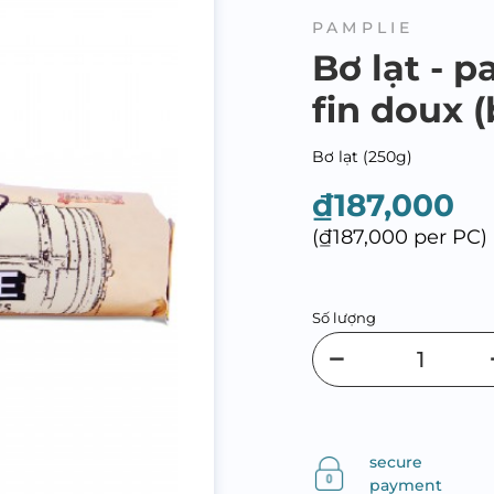
PAMPLIE
Bơ lạt - p
fin doux 
Bơ lạt (250g)
₫187,000
(₫187,000 per PC)
Số lượng
secure
payment