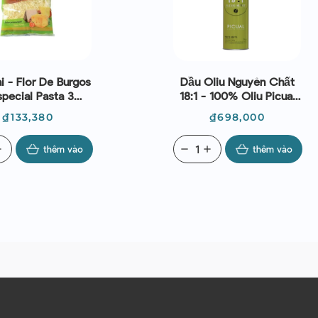
i - Flor De Burgos
Dầu Oliu Nguyên Chất
special Pasta 3
18:1 - 100% Oliu Picual
uesos 200g
(750ml) - Alexis Muñoz
Giá
Giá
₫133,380
₫698,000
d
thêm vào
remove
add
thêm vào