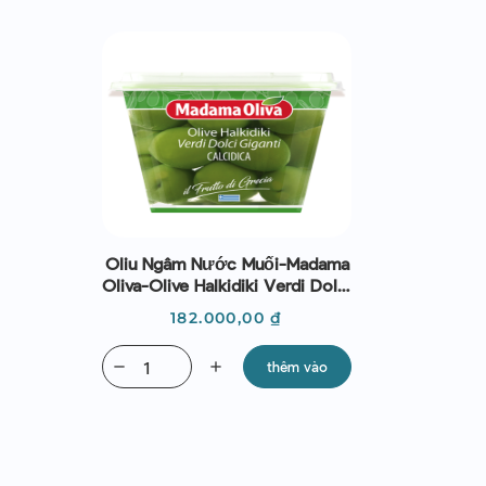
Oliu Ngâm Nước Muối-Madama
Oliva-Olive Halkidiki Verdi Dolci
480g
Giá
182.000,00 ₫
remove
add
thêm vào