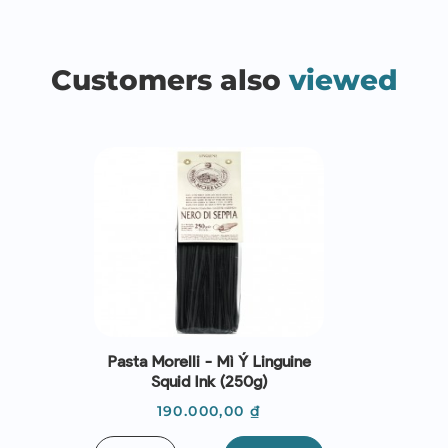
Customers also
viewed
Pasta Morelli - Mì Ý Linguine
Squid Ink (250g)
Giá
190.000,00 ₫