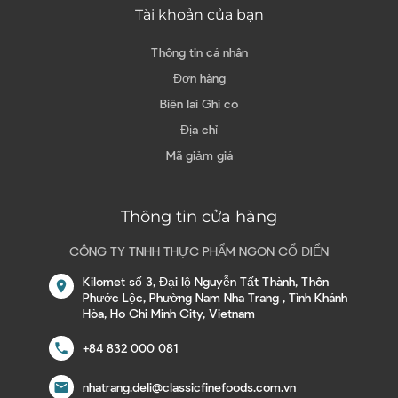
Tài khoản của bạn
Thông tin cá nhân
Đơn hàng
Biên lai Ghi có
Địa chỉ
Mã giảm giá
Thông tin cửa hàng
CÔNG TY TNHH THỰC PHẨM NGON CỔ ĐIỂN
Kilomet số 3, Đại lộ Nguyễn Tất Thành, Thôn
location_on
Phước Lộc, Phường Nam Nha Trang , Tỉnh Khánh
Hòa, Ho Chi Minh City, Vietnam
call
+84 832 000 081
email
nhatrang.deli@classicfinefoods.com.vn