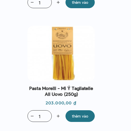
remove
add
thêm vào
Pasta Morelli - Mì Ý Tagliatelle
All Uovo (250g)
Giá
203.000,00 ₫
remove
add
thêm vào