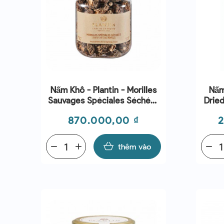
Nấm Khô - Plantin - Morilles
Nấm
Sauvages Spéciales Séchées
Drie
50G
Giá
G
870.000,00 ₫
2
remove
add
thêm vào
remove