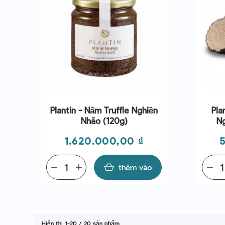
Plantin - Nấm Truffle Nghiền
Pla
Nhão (120g)
N
Giá
G
1.620.000,00 ₫
remove
add
thêm vào
remove
Hiển thị 1-20 / 20 sản phẩm