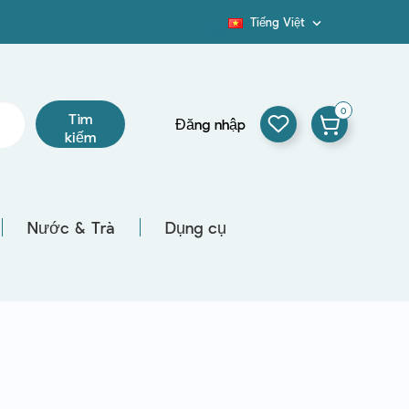
Tiếng Việt

Blog
0
Tìm
Đăng nhập
kiếm
Nước & Trà
Dụng cụ