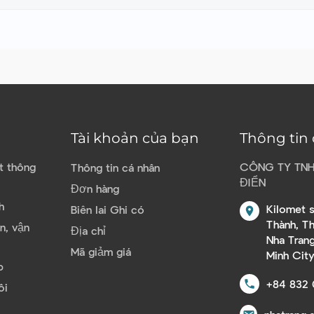
Tài khoản của bạn
Thông tin
̣t thông
CÔNG TY TN
Thông tin cá nhân
ĐIỂN
Đơn hàng
h
Kilomet s
Biên lai Ghi có
location_on
Thành, T
n, vận
Địa chỉ
Nha Trang
Mã giảm giá
Minh Cit
p
+84 832 
call
ôi