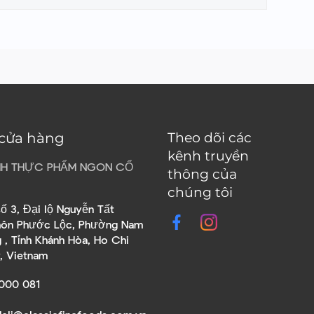
 cửa hàng
Theo dõi các
kênh truyền
HH THỰC PHẨM NGON CỔ
thông của
chúng tôi
ố 3, Đại lộ Nguyễn Tất
hôn Phước Lộc, Phường Nam
 , Tỉnh Khánh Hòa, Ho Chi
y, Vietnam
000 081