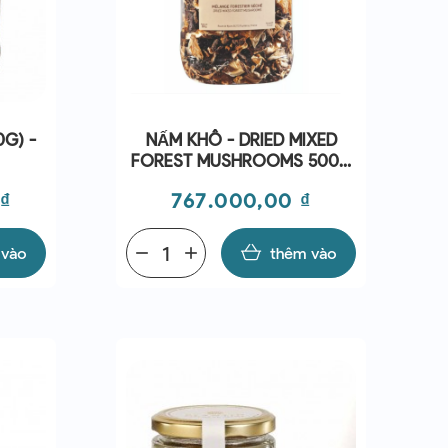
0G) -
NẤM KHÔ - DRIED MIXED
FOREST MUSHROOMS 500G
- PLANTIN
Giá
 ₫
767.000,00 ₫
 vào
remove
add
thêm vào