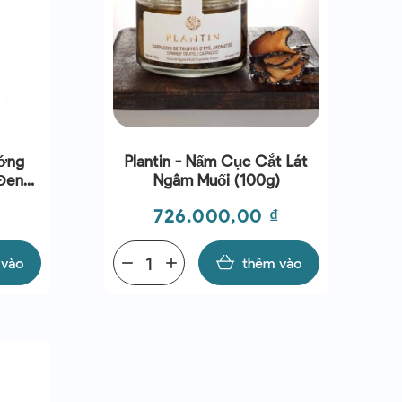
ướng
Plantin - Nấm Cục Cắt Lát
Đen
Ngâm Muối (100g)
Giá
726.000,00 ₫
 vào
remove
add
thêm vào