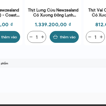
ewzealand
Thịt Lưng Cừu Newzealand
Thịt Vai
) - Coastal
Có Xương Đông Lạnh
Có Xươ
(~1.8kg) - Coastal Lamb
(~1.4kg)
Giá
Giá
,00 ₫
1.339.200,00 ₫
812
thêm vào
remove
add
thêm vào
remove
add
ản phẩm