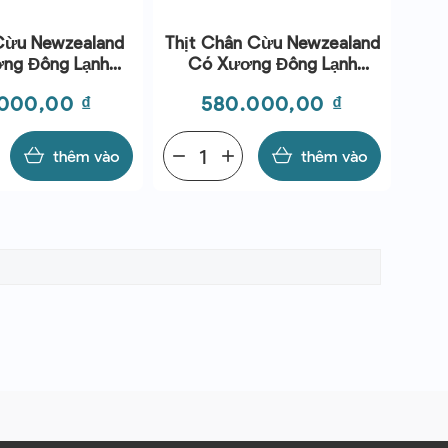
 Cừu Newzealand
Thịt Chân Cừu Newzealand
ng Đông Lạnh
Có Xương Đông Lạnh
 - Coastal Lamb
(~1kg) - Coastal Lamb
Giá
.000,00 ₫
580.000,00 ₫
thêm vào
remove
add
thêm vào