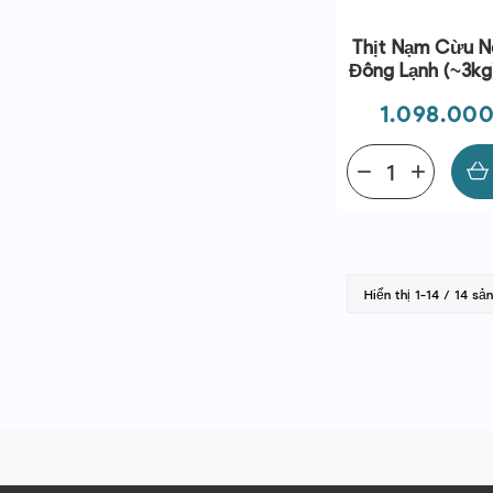
Thịt Nạm Cừu N
Đông Lạnh (~3kg
Lamb
Giá
1.098.000
remove
add
Hiển thị 1-14 / 14 s