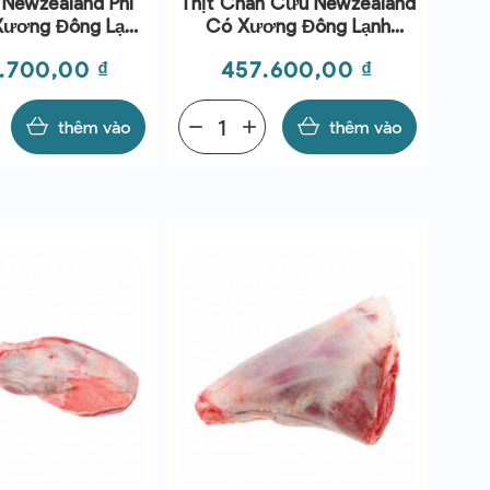
 Newzealand Phi
Thịt Chân Cừu Newzealand
Xương Đông Lạnh
Có Xương Đông Lạnh
- Coastal Lamb
(~1.1kg) - Coastal Lamb
Giá
0.700,00 ₫
457.600,00 ₫
thêm vào
remove
add
thêm vào