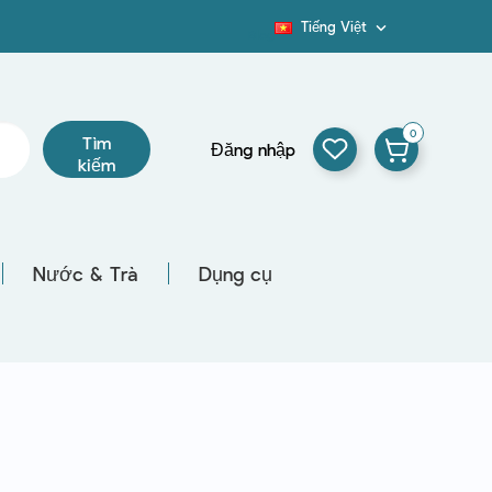
Tiếng Việt

Blog
0
Tìm
Đăng nhập
kiếm
Nước & Trà
Dụng cụ