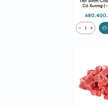
Thịt Sườn Cừu
Có Xương (~
Coastal 
Giá
680.400,
remove
add