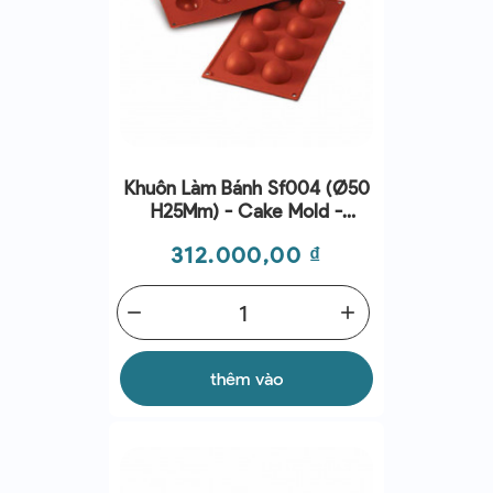
Khuôn Làm Bánh Sf004 (Ø50
H25Mm) - Cake Mold -
Silikomart
Giá
312.000,00 ₫
remove
add
thêm vào