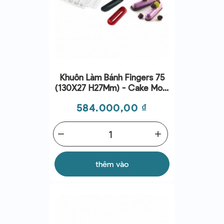
Khuôn Làm Bánh Fingers 75
(130X27 H27Mm) - Cake Mold
- Silikomart
Giá
584.000,00 ₫
remove
add
thêm vào