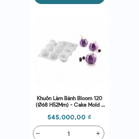
Khuôn Làm Bánh Bloom 120
(Ø68 H52Mm) - Cake Mold -
Silikomart
Giá
545.000,00 ₫
remove
add