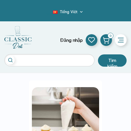
Tiếng Việt

Blog
0
Đăng nhập
Tìm
kiếm