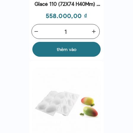
Glacé 110 (72X74 H40Mm) -
Cake Mold - Silikomart
Giá
558.000,00 ₫
remove
add
thêm vào