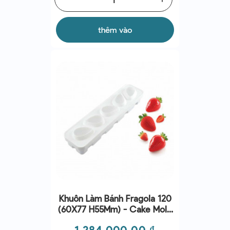
thêm vào
Khuôn Làm Bánh Fragola 120
(60X77 H55Mm) - Cake Mold
- Silikomart
Giá
1.284.000,00 ₫