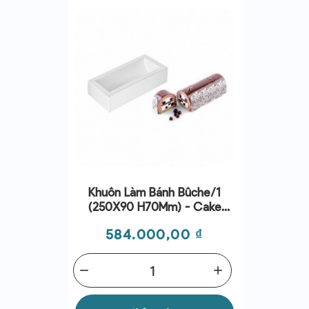
Khuôn Làm Bánh Bûche/1
(250X90 H70Mm) - Cake
Mold - Silikomart
Giá
584.000,00 ₫
remove
add