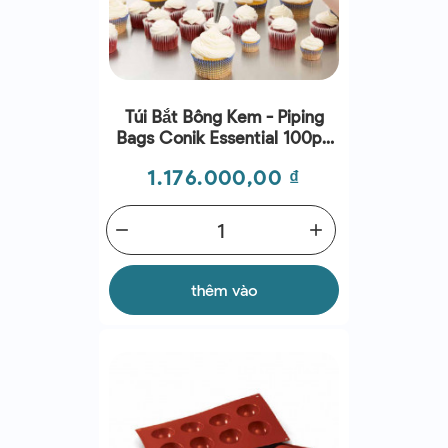
Túi Bắt Bông Kem - Piping
Bags Conik Essential 100pc
(85Mµ, 300x540mm)
Giá
1.176.000,00 ₫
remove
add
thêm vào