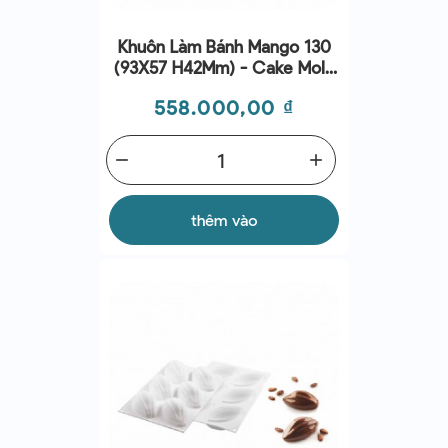
Khuôn Làm Bánh Mango 130
(93X57 H42Mm) - Cake Mold
- Silikomart
Giá
558.000,00 ₫
remove
add
thêm vào