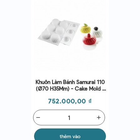
Khuôn Làm Bánh Samurai 110
(Ø70 H35Mm) - Cake Mold -
Silikomart
Giá
752.000,00 ₫
remove
add
thêm vào