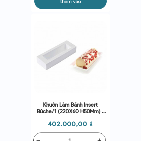
thêm vào
Khuôn Làm Bánh Insert
Bûche/1 (220X60 H50Mm) -
Cake Mold - Silikomart
Giá
402.000,00 ₫
remove
add