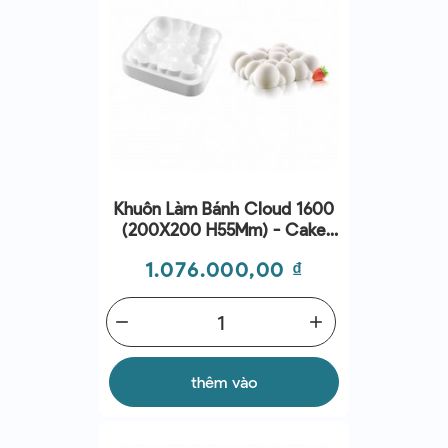
Khuôn Làm Bánh Cloud 1600
(200X200 H55Mm) - Cake
Mold - Silikomart
Giá
1.076.000,00 ₫
remove
add
thêm vào