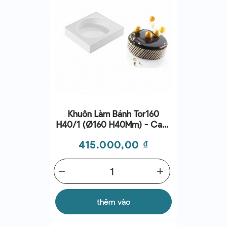
Khuôn Làm Bánh Tor160
H40/1 (Ø160 H40Mm) - Cake
Mold - Silikomart
Giá
415.000,00 ₫
remove
add
thêm vào