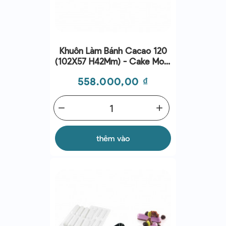
Khuôn Làm Bánh Cacao 120
(102X57 H42Mm) - Cake Mold
- Silikomart
Giá
558.000,00 ₫
remove
add
thêm vào