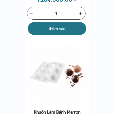
remove
add
thêm vào
Khuôn Làm Bánh Marron