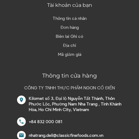
Tài khoản của bạn
Thông tin cá nhân
Đơn hàng
Biên lai Ghi có
Địa chỉ
Mã giảm giá
Thông tin cửa hàng
CÔNG TY TNHH THỰC PHẨM NGON CỔ ĐIỂN
Kilomet số 3, Đại lộ Nguyễn Tất Thành, Thôn
location_on
Phước Lộc, Phường Nam Nha Trang , Tỉnh Khánh
Hòa, Ho Chi Minh City, Vietnam
call
+84 832 000 081
email
nhatrang.deli@classicfinefoods.com.vn