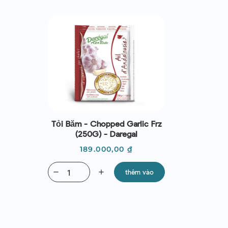
Tỏi Băm - Chopped Garlic Frz
(250G) - Daregal
Giá
189.000,00 ₫
remove
add
thêm vào