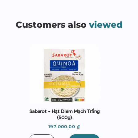
Customers also
viewed
Sabarot - Hạt Diêm Mạch Trắng
(500g)
Giá
197.000,00 ₫