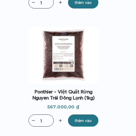
remove
add
thêm vào
Ponthier - Việt Quất Rừng
Nguyên Trái Đông Lạnh (1kg)
Giá
567.000,00 ₫
remove
add
thêm vào