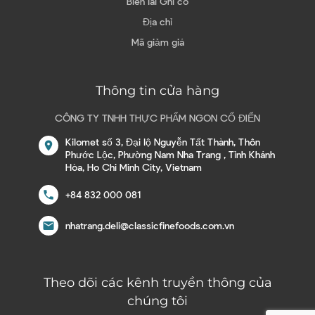
Biên lai Ghi có
Địa chỉ
Mã giảm giá
Thông tin cửa hàng
CÔNG TY TNHH THỰC PHẨM NGON CỔ ĐIỂN
Kilomet số 3, Đại lộ Nguyễn Tất Thành, Thôn
location_on
Phước Lộc, Phường Nam Nha Trang , Tỉnh Khánh
Hòa, Ho Chi Minh City, Vietnam
call
+84 832 000 081
email
nhatrang.deli@classicfinefoods.com.vn
Theo dõi các kênh truyền thông của
chúng tôi