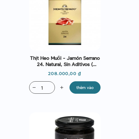
Thịt Heo Muối - Jamón Serrano
24. Natural, Sin Aditivos (
Sliced) 85g
Giá
208.000,00 ₫
remove
add
thêm vào