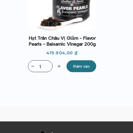
Hạt Trân Châu Vị Giấm - Flavor
Pearls - Balsamic Vinegar 200g
Giá
419.904,00 ₫
remove
add
thêm vào